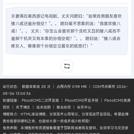
夫妻俩在看西游记电视剧，丈夫问媳妇：“如果找男朋友喜欢
猪八戒还是孙悟空？”。。 媳妇毫不思索的说：“我喜欢猪八
戒！”。。 丈夫：“你怎么会喜欢那个贪吃又丑的猪八戒而不
是那个机灵又有本事的孙悟空呢？”。。 媳妇说：“猪八戒会
疼女人，哪像那个孙悟空见着女的就想打！”
运行状态： 数据库查询 28 次 丨 占用内存 0.98 MB 丨 CDN节点缓存 2026-
08-06 13:04:36
快捷链接：
PbootCMS二次开发版
丨
PbootCMS开发手册
丨
PbootCMS免费
授权
丨
关于博主
丨
站点地图
丨
聚合标签
丨
会员中心
博客简介：HTML建站博客，分享技术心得笔记，分享实战开发经验。希望此博
客给我提供便利之余，也能给大家一些或多或少的帮助！
免责声明：本博客所有资源搜集整理于互联网或者网友提供，仅供学习与交流使