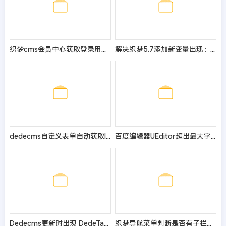
织梦cms会员中心获取登录用户名与ID号的方法
解决织梦5.7添加新变量出现：Request var not allow!的办法
dedecms自定义表单自动获取IP,留言时间
百度编辑器UEditor超出最大字数后不能完整保存解决方法
Dedecms更新时出现 DedeTag Engine Create File False的修改方法
织梦导航菜单判断是否有子栏目，有则显示否则隐藏（二级菜单调用）