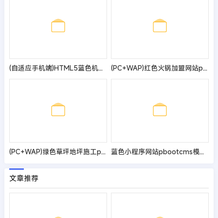
(自适应手机端)HTML5蓝色机械电力设备pbootcms网站模板 发电机维修类网站源码
(PC+WAP)红色火锅加盟网站pbootcms模板 餐饮美食网站源码
(PC+WAP)绿色草坪地坪施工pbootcms网站模板 操场人造草坪网站源码
蓝色小程序网站pbootcms模板-小程序电商软件开发公司网站源码（pc+wap）
文章推荐