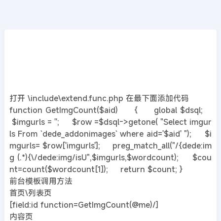
CMS教程
首页
>>
DedeCMS教程
织梦dedecms获取图集图片总数量的教程
2019年05月30日
7年前
夜雨轻寒
422
次围观
打开 \include\extend.func.php 在最下面添加代码
function GetImgCount($aid) { global $dsql;
$imgurls = ''; $row =$dsql->getone( "Select imgur
ls From `dede_addonimages` where aid='$aid' "); $i
mgurls= $row['imgurls']; preg_match_all("/{dede:im
g (.*){\/dede:img/isU",$imgurls,$wordcount); $cou
nt=count($wordcount[1]); return $count; }
前台模板调用方法
首页\列表页
[field:id function=GetImgCount(@me)/]
内容页