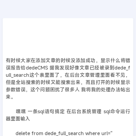
CMS教程
首页
>>
DedeCMS教程
织梦如何删除dedecms出错的文章
2019年04月26日
7年前
夜雨轻寒
374
次围观
有时候大家在添加文章的时候没添加成功，显示什么将错
误报告给dedeCMS 据我发现好像文章已经被录到dede_f
ull_search这个表里面了，在后台文章管理里面看不见，
但是全站搜索的时候又能搜索出来，而且打开的时候显示
参数错误，这个问题困扰了很多人 我将我的处理办法帖出
来。
嘿嘿 一条sql语句搞定 在后台系统管理 sql命令运行
器里面输入
delete from dede_full_search where url=''