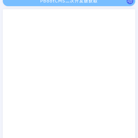
PbootCMS二次开发版获取