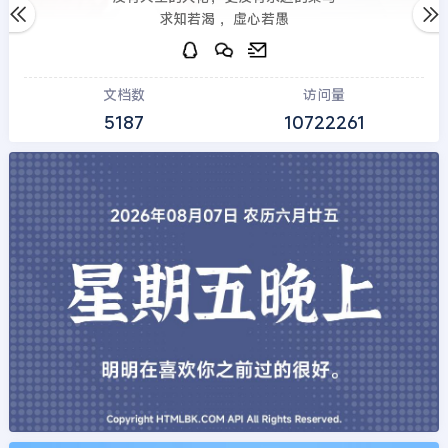
求知若渴 ，虚心若愚
文档数
访问量
5187
10722261