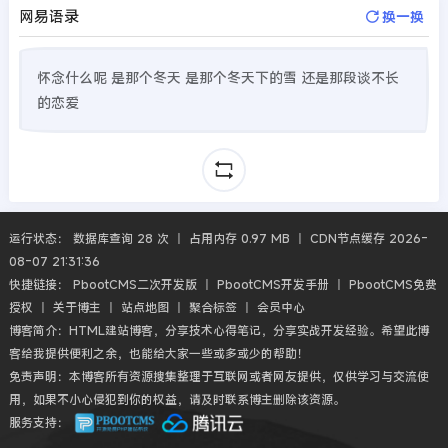
网易语录
换一换
怀念什么呢 是那个冬天 是那个冬天下的雪 还是那段谈不长
的恋爱
运行状态： 数据库查询 28 次 丨 占用内存 0.97 MB 丨 CDN节点缓存 2026-
08-07 21:31:36
快捷链接：
PbootCMS二次开发版
丨
PbootCMS开发手册
丨
PbootCMS免费
授权
丨
关于博主
丨
站点地图
丨
聚合标签
丨
会员中心
博客简介：HTML建站博客，分享技术心得笔记，分享实战开发经验。希望此博
客给我提供便利之余，也能给大家一些或多或少的帮助！
免责声明：本博客所有资源搜集整理于互联网或者网友提供，仅供学习与交流使
用，如果不小心侵犯到你的权益，请及时联系博主删除该资源。
服务支持：