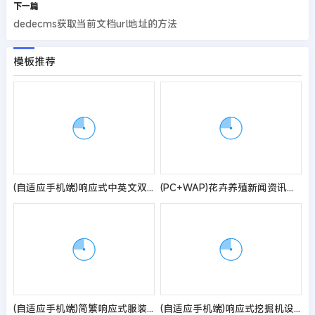
下一篇
dedecms获取当前文档url地址的方法
模板推荐
(自适应手机端)响应式中英文双语灯饰灯具外贸网站pbootcms模板 LED照明灯具网站源码
(PC+WAP)花卉养殖新闻资讯类pbootcms模板 绿色花草植物网站源码
(自适应手机端)简繁响应式服装服饰pbootcms网站模板 西装工装校服定制网站源码
(自适应手机端)响应式挖掘机设备pbootcms网站模板 黄色大型采矿设备网站源码