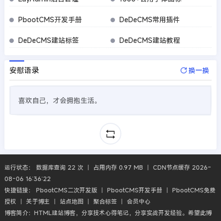
PbootCMS开发手册
DeDeCMS常用插件
DeDeCMS建站标签
DeDeCMS建站教程
安慰语录
换一换
喜欢自己，才会拥抱生活。
运行状态： 数据库查询 22 次 丨 占用内存 0.97 MB 丨 CDN节点缓存 2026-
08-06 16:36:22
快捷链接：
PbootCMS二次开发版
丨
PbootCMS开发手册
丨
PbootCMS免费
授权
丨
关于博主
丨
站点地图
丨
聚合标签
丨
会员中心
博客简介：HTML建站博客，分享技术心得笔记，分享实战开发经验。希望此博