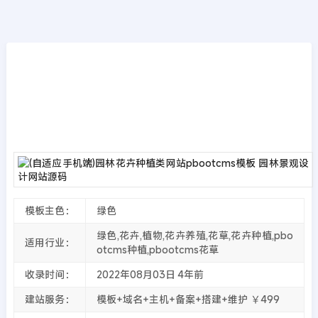
模板源码
首页
>>
PbootCMS模板
(自适应手机端)园林花卉种植类网站pbootcms
模板 园林景观设计网站源码
2022年08月03日
4年前
夜雨轻寒
4830
次围观
模板主色：
绿色
绿色,花卉,植物,花卉养殖,花草,花卉种植,pbo
适用行业：
otcms种植,pbootcms花草
收录时间：
2022年08月03日
4年前
建站服务：
模板+域名+主机+备案+搭建+维护 ￥499