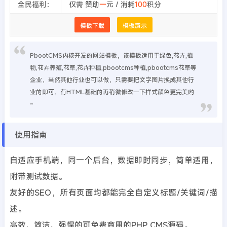
全民福利：
仅需 赞助
一
元 / 消耗
100
积分
模板下载
模板演示
PbootCMS内核开发的网站模板，该模板适用于绿色,花卉,植
物,花卉养殖,花草,花卉种植,pbootcms种植,pbootcms花草等
企业，当然其他行业也可以做，只需要把文字图片换成其他行
业的即可，有HTML基础的再稍微修改一下样式颜色更完美哟
~
使用指南
自适应手机端，同一个后台，数据即时同步，简单适用，
附带测试数据。
友好的SEO，所有页面均都能完全自定义标题/关键词/描
述。
高效、简洁、强悍的可免费商用的PHP CMS源码。