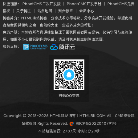
快捷链接：
PbootCMS二次开发版
丨
PbootCMS开发手册
丨
PbootCMS免费
授权
丨
关于博主
丨
站点地图
丨
聚合标签
丨
会员中心
博客简介：HTML建站博客，分享技术心得笔记，分享实战开发经验。希望此博
客给我提供便利之余，也能给大家一些或多或少的帮助！
免责声明：本博客所有资源搜集整理于互联网或者网友提供，仅供学习与交流使
用，如果不小心侵犯到你的权益，请及时联系博主删除该资源。
服务支持：
扫码QQ交流
Copyright © 2018-2026 HTML建站博客丨HTMLBK.COM All丨CMS模板建
站教程网 Rights Reserved.
粤ICP备2022040791号
本站勉强运行: 2787天1小时3分30秒