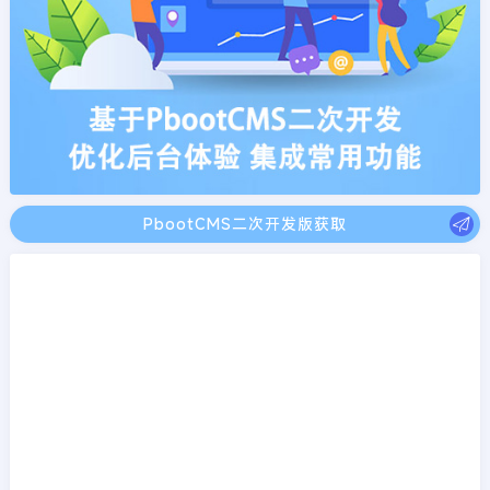
PbootCMS二次开发版获取