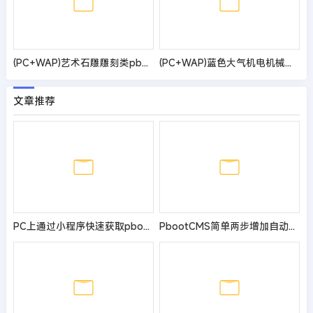
(PC+WAP)艺术石雕雕刻类pbootcms企业网站模板 古典水墨风格网站源码
(PC+WAP)蓝色大气机电机械设备制造类企业网站pbootcms模板 机械设备网站源码
文章推荐
PC上通过小程序快速获取pbootcms授权码
PbootCMS简单两步增加自动清理缓存功能