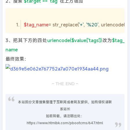
2、搜索
$target == 'tag'
在上方增加
$tag_name
= str_replace(
'+'
, 
'%20'
, urlencode(
$v
3、把其下方的四处
urlencode($value['tags'])
改为
$tag_
name
最终效果：
本站部分文章搜集整理于互联网或者网友提供，如有侵权请联
系站长
如若转载，请注明出处：
https://www.htmlbk.com/pbootcms/647.html