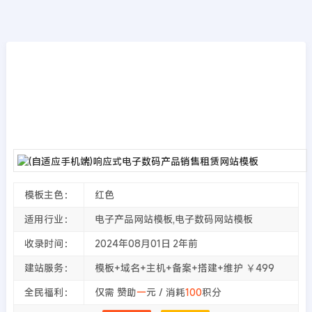
模板源码
首页
>>
PbootCMS模板
(自适应手机端)响应式电子数码产品销售租赁
网站模板
2024年08月01日
2年前
夜雨轻寒
290
次围观
模板主色：
红色
适用行业：
电子产品网站模板,电子数码网站模板
收录时间：
2024年08月01日
2年前
建站服务：
模板+域名+主机+备案+搭建+维护 ￥499
全民福利：
仅需 赞助
一
元 / 消耗
100
积分