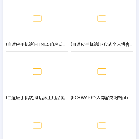
(自适应手机端)HTML5响应式甲醛检测网站模板
(自适应手机端)响应式个人博客网站模板 蓝色新闻资讯类网站源码
(自适应手机端)酒店床上用品英文外贸网站模板 - 带下载功能和三级栏目
(PC+WAP)个人博客类网站pbootcms模板 新闻资讯博客类网源码