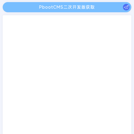
PbootCMS二次开发版获取