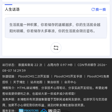
人生话语
换一换
生活就是一种积累，你若储存的温暖越多，你的生活就会越
阳光明媚，你若储存太多寒凉，你的生活就会阴云密布。
运行状态： 数据库查询 22 次 丨 占用内存 0.97 MB 丨 CDN节点缓存 2026-
08-07 14:29:39
快捷链接：
PbootCMS二次开发版
丨
PbootCMS开发手册
丨
PbootCMS免费
授权
丨
关于博主
丨
站点地图
丨
聚合标签
丨
会员中心
博客简介：HTML建站博客，分享技术心得笔记，分享实战开发经验。希望此博
客给我提供便利之余，也能给大家一些或多或少的帮助！
免责声明：本博客所有资源搜集整理于互联网或者网友提供，仅供学习与交流使
用，如果不小心侵犯到你的权益，请及时联系博主删除该资源。
服务支持：
新人福利