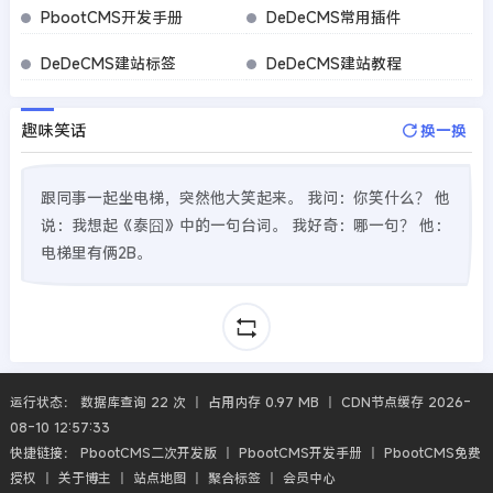
PbootCMS开发手册
DeDeCMS常用插件
DeDeCMS建站标签
DeDeCMS建站教程
趣味笑话
换一换
跟同事一起坐电梯，突然他大笑起来。 我问：你笑什么？ 他
说：我想起《泰囧》中的一句台词。 我好奇：哪一句？ 他：
电梯里有俩2B。
运行状态： 数据库查询 22 次 丨 占用内存 0.97 MB 丨 CDN节点缓存 2026-
08-10 12:57:33
快捷链接：
PbootCMS二次开发版
丨
PbootCMS开发手册
丨
PbootCMS免费
授权
丨
关于博主
丨
站点地图
丨
聚合标签
丨
会员中心