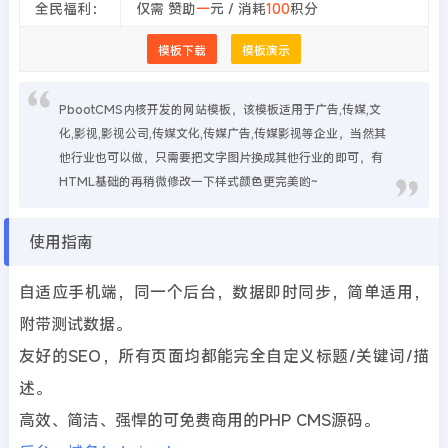
全民福利：
仅需 赞助
一
元 / 消耗
100
积分
模板下载
模板演示
PbootCMS内核开发的网站模板，该模板适用于广告,传媒,文
化,影视,影视公司,传媒文化,传媒广告,传媒影视等企业，当然其
他行业也可以做，只需要把文字图片换成其他行业的即可，有
HTML基础的再稍微修改一下样式颜色更完美哟~
使用指南
自适应手机端，同一个后台，数据即时同步，简单适用，
附带测试数据。
友好的SEO，所有页面均都能完全自定义标题/关键词/描
述。
高效、简洁、强悍的可免费商用的PHP CMS源码。