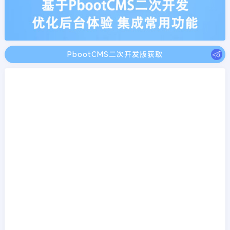
PbootCMS二次开发版获取