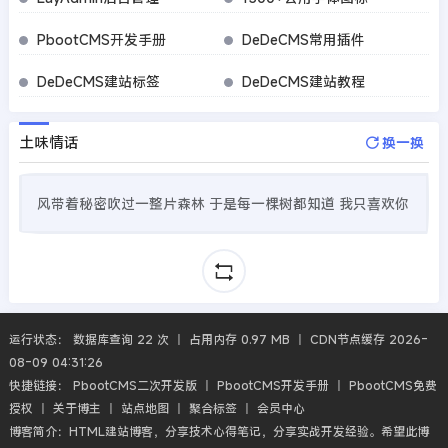
PbootCMS开发手册
DeDeCMS常用插件
DeDeCMS建站标签
DeDeCMS建站教程
土味情话
换一换
风带着秘密吹过一整片森林 于是每一棵树都知道 我只喜欢你
运行状态： 数据库查询 22 次 丨 占用内存 0.97 MB 丨 CDN节点缓存 2026-
08-09 04:31:26
快捷链接：
PbootCMS二次开发版
丨
PbootCMS开发手册
丨
PbootCMS免费
授权
丨
关于博主
丨
站点地图
丨
聚合标签
丨
会员中心
博客简介：HTML建站博客，分享技术心得笔记，分享实战开发经验。希望此博