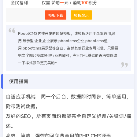
全民福利：
仅需 赞助
一
元 / 消耗
100
积分
模板下载
模板演示
PbootCMS内核开发的网站模板，该模板适用于企业通用,通
用,展示型,企业,企业展示,pbootcms企业,pbootcms通
用,pbootcms展示型等企业，当然其他行业也可以做，只需要
把文字图片换成其他行业的即可，有HTML基础的再稍微修改
一下样式颜色更完美哟~
使用指南
自适应手机端，同一个后台，数据即时同步，简单适用，
附带测试数据。
友好的SEO，所有页面均都能完全自定义标题/关键词/描
述。
高效、简洁、强悍的可免费商用的PHP CMS源码。