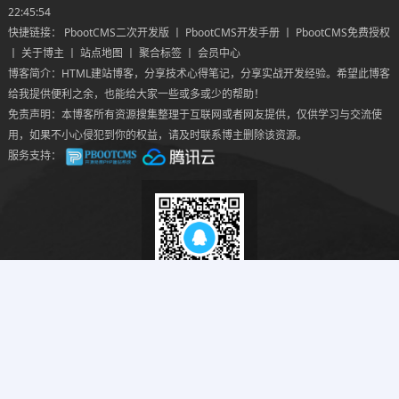
22:45:54
快捷链接：
PbootCMS二次开发版
丨
PbootCMS开发手册
丨
PbootCMS免费授权
丨
关于博主
丨
站点地图
丨
聚合标签
丨
会员中心
博客简介：HTML建站博客，分享技术心得笔记，分享实战开发经验。希望此博客
给我提供便利之余，也能给大家一些或多或少的帮助！
免责声明：本博客所有资源搜集整理于互联网或者网友提供，仅供学习与交流使
用，如果不小心侵犯到你的权益，请及时联系博主删除该资源。
服务支持：
新人福利
新注册会员首次可
免费下载
！
现在加入并升级VIP仅需
¥38.88
。
扫码QQ交流
Copyright © 2018-2026 HTML建站博客丨HTMLBK.COM All丨CMS模板建站教
程网 Rights Reserved.
粤ICP备2022040791号