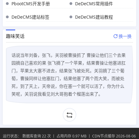
PbootCMS开发手册
DeDeCMS常用插件
DeDeCMS建站标签
DeDeCMS建站教程
趣味笑话
换一换
话说当年刘备，张飞，关羽被曹操抓了 曹操让他们三个去果
园摘自己喜欢的果 张飞摘了一个苹果，结果曹操让他塞进肛
门，苹果太大塞不进去，结果张飞被处死。关羽摘了三个葡
萄，曹操同样让他塞肛门，结果他塞了两个而大笑，而被处
死，到了天上，天帝说，你在塞一个就可以活了，你为什么
笑呢，关羽说我看见刘大哥抱着个榴莲出来了。
运行状态： 数据库查询 22 次 丨 占用内存 0.97 MB 丨 CDN节点缓存 2026-08-06