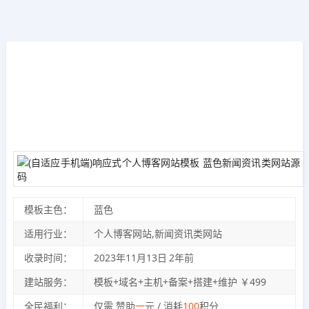
模板源码
首页
>>
PbootCMS模板
(自适应手机端)响应式个人博客网站模板 蓝色
新闻资讯类网站源码
2023年11月13日
2年前
夜雨轻寒
405
次围观
模板主色：
蓝色
适用行业：
个人博客网站,新闻资讯类网站
收录时间：
2023年11月13日
2年前
建站服务：
模板+域名+主机+备案+搭建+维护 ￥499
全民福利：
仅需 赞助
一
元 / 消耗
100
积分