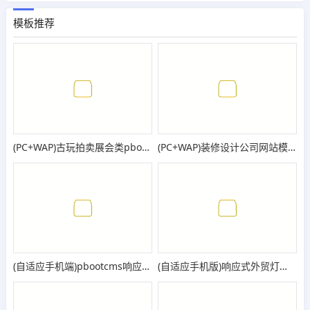
模板推荐
(PC+WAP)古玩拍卖展会类pbootcms网站模板 古董典当类网站源码
(PC+WAP)装修设计公司网站模板 家装公司网站源码
(自适应手机端)pbootcms响应式食品零食连锁加盟店网站模板 日化用品网站源码
(自适应手机版)响应式外贸灯具网站pbootcms模板 LED灯具英文外贸网站源码