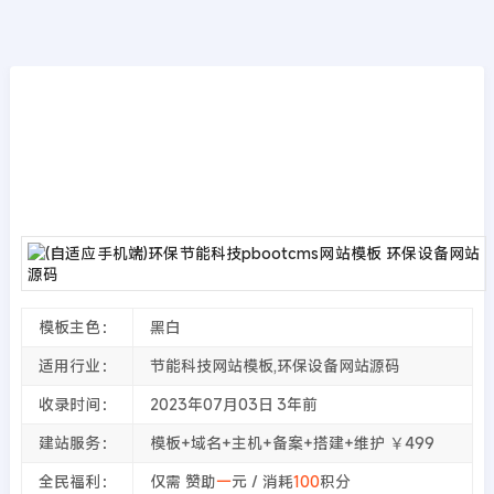
模板源码
首页
>>
PbootCMS模板
(自适应手机端)环保节能科技pbootcms网站模
板 环保设备网站源码
2023年07月03日
3年前
夜雨轻寒
305
次围观
模板主色：
黑白
适用行业：
节能科技网站模板,环保设备网站源码
收录时间：
2023年07月03日
3年前
建站服务：
模板+域名+主机+备案+搭建+维护 ￥499
全民福利：
仅需 赞助
一
元 / 消耗
100
积分