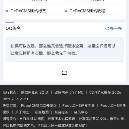
DeDeCMS建站标签
DeDeCMS建站教程
QQ签名
换一换
如果可以安逸，那么谁又会选择颠沛流离，如果这杯酒可以
让我忘掉所有心酸，那么我先干为敬。
运行状态： 数据库查询 22 次 丨 占用内存 0.97 MB 丨 CDN节点缓存 2026-
08-07 16:21:51
快捷链接：
PbootCMS二次开发版
丨
PbootCMS开发手册
丨
PbootCMS免费
授权
丨
关于博主
丨
站点地图
丨
聚合标签
丨
会员中心
博客简介：HTML建站博客，分享技术心得笔记，分享实战开发经验。希望此博
客给我提供便利之余，也能给大家一些或多或少的帮助！