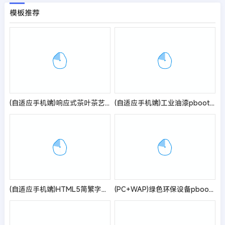
模板推荐
(自适应手机端)响应式茶叶茶艺文章类网站pbootcms模板 新闻资讯知识类网站源码
(自适应手机端)工业油漆pbootcms化工类网站模板 蓝色水性工业漆网站源码
(自适应手机端)HTML5简繁字体绿色宽屏物流运输类网站pbootcms模板 响应式大气快递货运网站源码
(PC+WAP)绿色环保设备pbootcms企业网站模板 环保企业网站源码