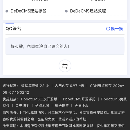
DeDeCMS建站标签
DeDeCMS建站教程
QQ签名
换一换
好心酸，帮闺蜜追自己暗恋的人！
运行状态： 数据库查询 22 次 丨 占用内存 0.97 MB 丨 CDN节点缓存 2026-
08-07 16:02:12
快捷链接：
PbootCMS二次开发版
丨
PbootCMS开发手册
丨
PbootCMS免费
授权
丨
关于博主
丨
站点地图
丨
聚合标签
丨
会员中心
博客简介：HTML建站博客，分享技术心得笔记，分享实战开发经验。希望此博
客给我提供便利之余，也能给大家一些或多或少的帮助！
免责声明：本博客所有资源搜集整理于互联网或者网友提供，仅供学习与交流使