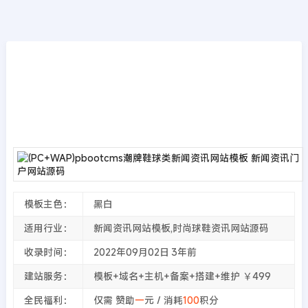
模板源码
首页
>>
PbootCMS模板
(PC+WAP)pbootcms潮牌鞋球类新闻资讯网
站模板 新闻资讯门户网站源码
2022年09月02日
3年前
夜雨轻寒
4903
次围观
模板主色：
黑白
适用行业：
新闻资讯网站模板,时尚球鞋资讯网站源码
收录时间：
2022年09月02日
3年前
建站服务：
模板+域名+主机+备案+搭建+维护 ￥499
全民福利：
仅需 赞助
一
元 / 消耗
100
积分