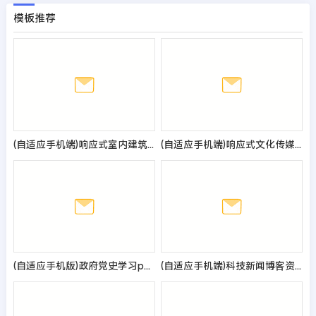
模板推荐
(自适应手机端)响应式室内建筑设计工程公司网站pbootcms模板 装修设计公司网站源码
(自适应手机端)响应式文化传媒公司网站pbootcms模板 娱乐主播直播培训类网站源码
(自适应手机版)政府党史学习pbootcms网站模板 红色教育党建专题网站源码
(自适应手机端)科技新闻博客资讯类网站pbootcms模板 财经新闻资讯网站源码下载