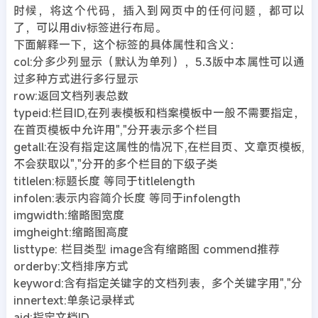
时候，将这个代码，插入到网页中的任何问题，都可以
了，可以用div标签进行布局。
下面解释一下，这个标签的具体属性和含义：
col:分多少列显示（默认为单列），5.3版中本属性可以通
过多种方式进行多行显示
row:返回文档列表总数
typeid:栏目ID,在列表模板和档案模板中一般不需要指定，
在首页模板中允许用","分开表示多个栏目
getall:在没有指定这属性的情况下,在栏目页、文章页模板,
不会获取以","分开的多个栏目的下级子类
titlelen:标题长度 等同于titlelength
infolen:表示内容简介长度 等同于infolength
imgwidth:缩略图宽度
imgheight:缩略图高度
listtype: 栏目类型 image含有缩略图 commend推荐
orderby:文档排序方式
keyword:含有指定关键字的文档列表，多个关键字用","分
innertext:单条记录样式
aid:指定文档ID