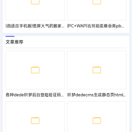
(自适应手机版)宽屏大气的搬家快递公司pbootcms网站模板 响应式搬家家政公司网站源码
(PC+WAP)古玩拍卖展会类pbootcms网站模板 古董典当类网站源码
文章推荐
各种dede织梦后台登陆验证码错误或不显示解决方法汇总
织梦dedecms生成静态页html速度慢的解决方法