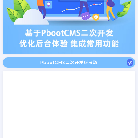
PbootCMS二次开发版获取