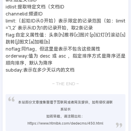
idlist:提取特定文档（文档ID
channelid:频道ID
limit:（起始ID从0开始）表示限定的记录范围（如：limit
='1,2' 表示从ID为1的记录开始，取2条记录
flag:自定义属性值：头条[h]推荐[c]图片[p]幻灯[f]滚动[s]
跳转[j]图文[a]加粗[b]
noflag:同flag，但这里是表示不包含这些属性
orderway:值为 desc 或 asc ，指定排序方式是降序还是
顺向排序，默认为降序
subday:表示在多少天以内的文档
本站部分文章搜集整理于互联网或者网友提供，如有侵权请联
系站长
如若转载，请注明出处：
https://www.htmlbk.com/dedecms/450.html