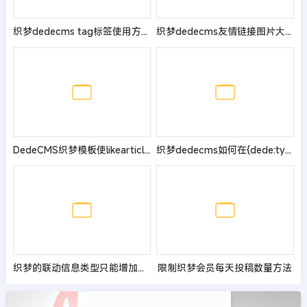
织梦dedecms tag标签使用方法
织梦dedecms友情链接图片大小的修改方法
DedeCMS织梦模板使likearticle标签支持排序orderby的方法
织梦dedecms如何在{dede:type typeid=‘1‘}中调用[field:seotitle /]
织梦的联动信息类型只能增加一级和三级选择的解决办法
限制织梦会员每天投稿数量方法