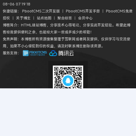
08-06 07:19:18
快捷链接：
PbootCMS二次开发版
丨
PbootCMS开发手册
丨
PbootCMS免费
授权
丨
关于博主
丨
站点地图
丨
聚合标签
丨
会员中心
博客简介：HTML建站博客，分享技术心得笔记，分享实战开发经验。希望此博
客给我提供便利之余，也能给大家一些或多或少的帮助！
免责声明：本博客所有资源搜集整理于互联网或者网友提供，仅供学习与交流使
用，如果不小心侵犯到你的权益，请及时联系博主删除该资源。
服务支持：
扫码QQ交流
Copyright © 2018-2026 HTML建站博客丨HTMLBK.COM All丨CMS模板建
站教程网 Rights Reserved.
粤ICP备2022040791号