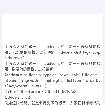
CMS教程
首页
>>
DedeCMS教程
织梦dedecms列表页标签都有哪些属性
2020年03月14日
6年前
夜雨轻寒
372
次围观
下面给大家讲解一下，dedecms中，对于列表标签的应
用，以及他的属性，进行讲解：{dede:arclistflag='h'typ
eid=''row=''
下面给大家讲解一下，dedecms中，对于列表标签的应
用，以及他的属性，进行讲解：
{dede:arclist flag='h' typeid='' row='' col='' titlelen='' i
nfolen='' imgwidth='' imgheight='' listtype='' orderby
='' keyword='' limit='0,1'}
<a href='[field:arcurl/]'>[field:title/]</a>
{/dede:arclist}
例如这段代码，就是调用列表的标签，大家在制作网站的