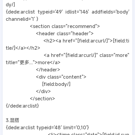
dy/]
{dede:arclist typeid='49' idlist='146' addfields='body'
channelid='1' }
<section class="recommend">
<header class="header">
<h2><a href="[field:arcurl/]">[field:ti
tle/]</a></h2>
<a href="[field:arcurl/]" class="more"
title="更多...">more</a>
</header>
<div class="content">
[field:body/]
</div>
</section>
{/dede:arclist}
3.混搭
{dede:arclist typeid='48' limit='0,10'}
<li><time class="date">[field:id run