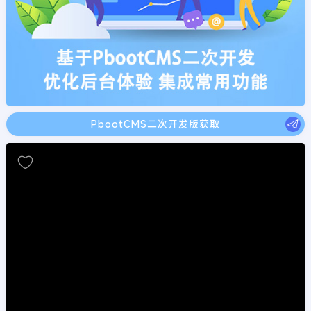
PbootCMS二次开发版获取