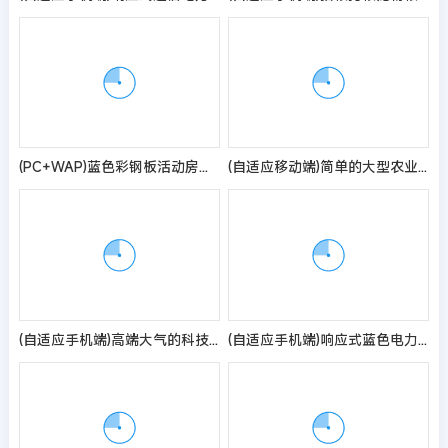
(PC+WAP)蓝色彩钢板活动房网站pbootcms模板 临时移动房网站源码
(自适应移动端)简单的大型农业机械设备类网站pbootcms模板 水稻玉米收割机网站源码
(自适应手机端)高端大气的科技类pbootcms网站模板 带三级栏目、下载和招聘功能
(自适应手机端)响应式蓝色电力工程新能源光伏发电设备类企业网站pbootcms模板 公司集团网站源码