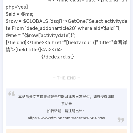
php='yes']
$aid = @me;
$row = $GLOBALS['dsql']->GetOne("Select activityda
te From `dede_addonarticle20` where aid='$aid' ");
@me = "{$row['activitydate']}";
[/field:id]</time><a href="[field:arcurl/]" title="查看详
情">[field:title/]</a></li>
{/dede:arclist}
本站部分文章搜集整理于互联网或者网友提供，如有侵权请联
系站长
如若转载，请注明出处：
https://www.htmlbk.com/dedecms/384.html