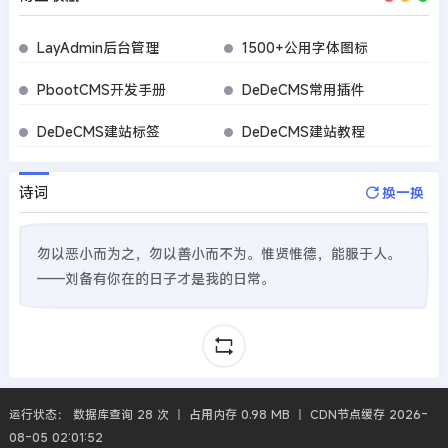
LayAdmin后台管理
1500+公用字体图标
PbootCMS开发手册
DeDeCMS常用插件
DeDeCMS建站标签
DeDeCMS建站教程
诗词
换一换
勿以恶小而为之，勿以善小而不为。惟贤惟德，能服于人。
——刘备有你在的日子才是我的日常。
运行状态： 数据库查询 28 次 丨 占用内存 0.98 MB 丨 CDN节点缓存 2026-
08-05 02:01:52