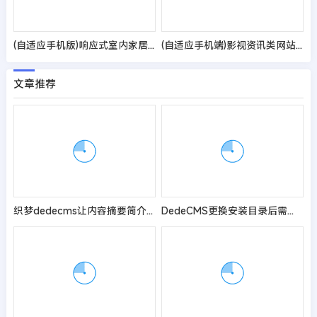
(自适应手机版)响应式室内家居设计英文外贸网站模板
(自适应手机端)影视资讯类网站pbootcms模板 影视新闻博客网站源码
文章推荐
织梦dedecms让内容摘要简介支持换行方法
DedeCMS更换安装目录后需要修改的内容