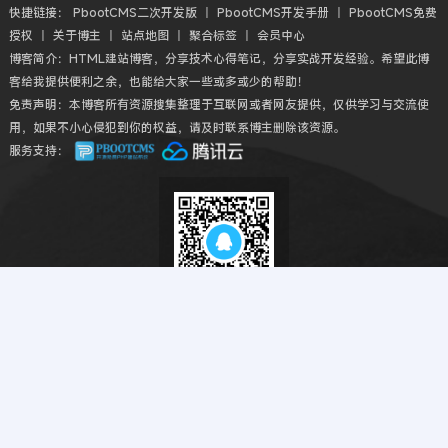
快捷链接：
PbootCMS二次开发版
丨
PbootCMS开发手册
丨
PbootCMS免费
授权
丨
关于博主
丨
站点地图
丨
聚合标签
丨
会员中心
博客简介：HTML建站博客，分享技术心得笔记，分享实战开发经验。希望此博
客给我提供便利之余，也能给大家一些或多或少的帮助！
免责声明：本博客所有资源搜集整理于互联网或者网友提供，仅供学习与交流使
用，如果不小心侵犯到你的权益，请及时联系博主删除该资源。
服务支持：
扫码QQ交流
Copyright © 2018-2026 HTML建站博客丨HTMLBK.COM All丨CMS模板建
站教程网 Rights Reserved.
粤ICP备2022040791号
本站勉强运行: 2787天2小时39分5秒