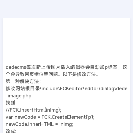
CMS教程
首页
>>
DedeCMS教程
织梦教程：去掉编辑器自动加div的方法即大小
字情况
2020年01月09日
6年前
夜雨轻寒
356
次围观
dedecms每次新上传图片插入编辑器会自动加p标签，这
个会导致网页错位等问题。以下是修改方法。
第一种解决方法：
修改网站根目录\include\FCKeditor\editor\dialog\dede
_image.php
找到
//FCK.InsertHtml(inImg);
var newCode = FCK.CreateElement('p');
newCode.innerHTML = inImg;
改成: