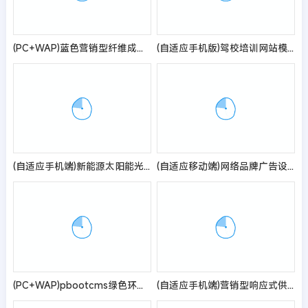
(PC+WAP)蓝色营销型纤维成型行业设备pbootcms网站模板 纸浆模塑碳纤维机器网站源码
(自适应手机版)驾校培训网站模板 驾校网站源码
(自适应手机端)新能源太阳能光伏类网站模板
(自适应移动端)网络品牌广告设计类网站pbootcms模板 品牌设计公司网站模板
(PC+WAP)pbootcms绿色环保通用企业网站模板 建筑通用行业网站源码
(自适应手机端)营销型响应式供水环保设备制造类pbootcms企业网站模板 不锈钢水箱水处理网站源码