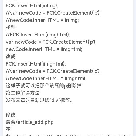
FCK.InsertHtml(inImg);
//var newCode = FCK.CreateElement('p');
//newCode.innerHTML = inImg;
找到:
//FCK.InsertHtml(iimghtml);
var newCode = FCK.CreateElement('p');
newCode.innerHTML = iimghtml;
改成:
FCK.InsertHtml(iimghtml);
//var newCode = FCK.CreateElement('p');
//newCode.innerHTML = iimghtml;
这样子就可以把那个该死的p删除掉.
第二种解决方法：
发布文章时自动过滤“div”标签。
修改
后台/article_add.php
在