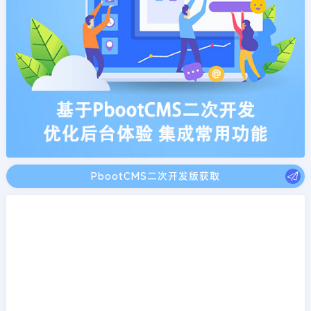
PbootCMS二次开发版获取