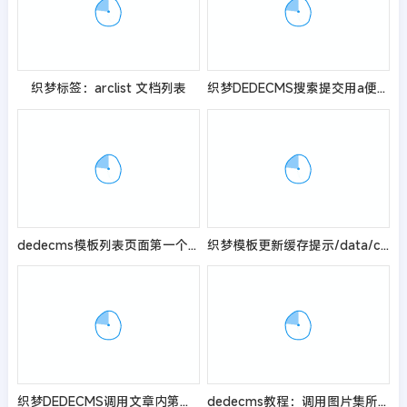
织梦标签：arclist 文档列表
织梦DEDECMS搜索提交用a便签替换button标签方法
dedecms模板列表页面第一个文章的特殊样式的实现代码
织梦模板更新缓存提示/data/cache/inc_catalog_base.inc没有
织梦DEDECMS调用文章内第一张图片【非缩略图】
dedecms教程：调用图片集所有图片