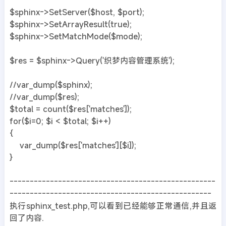
$sphinx->SetServer($host, $port);
$sphinx->SetArrayResult(true);
$sphinx->SetMatchMode($mode);
$res = $sphinx->Query('织梦内容管理系统');
//var_dump($sphinx);
//var_dump($res);
$total = count($res['matches']);
for($i=0; $i < $total; $i++)
{
var_dump($res['matches'][$i]);
}
---------------------------------------------------
--------------------------------------------------
执行sphinx_test.php,可以看到已经能够正常通信,并且返
回了内容.