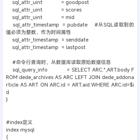
sql_attr_uint = goodpost
sql_attr_uint = scores
sql_attr_uint = mid
sql_attr_timestamp = pubdate #从SQL读取到的
值必须为整数，作为时间属性
sql_attr_timestamp = senddate
sql_attr_timestamp = lastpost
#命令行查询时，从数据库读取原始数据信息
sql_query_info = SELECT ARC.*,ART.body F
ROM dede_archives AS ARC LEFT JOIN dede_addona
rticle AS ART ON ARC.id = ART.aid WHERE ARC.id=$i
d
}
#index定义
index mysql
{