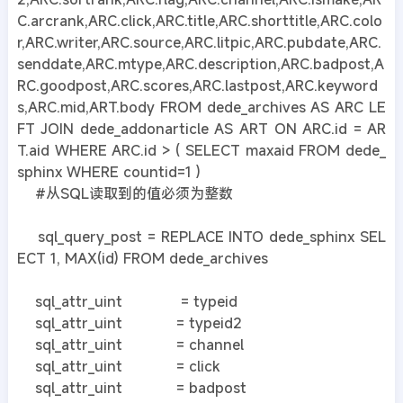
C.arcrank,ARC.click,ARC.title,ARC.shorttitle,ARC.colo
r,ARC.writer,ARC.source,ARC.litpic,ARC.pubdate,ARC.
senddate,ARC.mtype,ARC.description,ARC.badpost,A
RC.goodpost,ARC.scores,ARC.lastpost,ARC.keyword
s,ARC.mid,ART.body FROM dede_archives AS ARC LE
FT JOIN dede_addonarticle AS ART ON ARC.id = AR
T.aid WHERE ARC.id > ( SELECT maxaid FROM dede_
sphinx WHERE countid=1 )
#从SQL读取到的值必须为整数
sql_query_post = REPLACE INTO dede_sphinx SEL
ECT 1, MAX(id) FROM dede_archives
sql_attr_uint = typeid
sql_attr_uint = typeid2
sql_attr_uint = channel
sql_attr_uint = click
sql_attr_uint = badpost