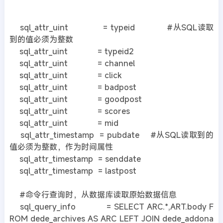
sql_attr_uint = typeid #从SQL读取
到的值必须为整数
sql_attr_uint = typeid2
sql_attr_uint = channel
sql_attr_uint = click
sql_attr_uint = badpost
sql_attr_uint = goodpost
sql_attr_uint = scores
sql_attr_uint = mid
sql_attr_timestamp = pubdate #从SQL读取到的
值必须为整数，作为时间属性
sql_attr_timestamp = senddate
sql_attr_timestamp = lastpost
#命令行查询时，从数据库读取原始数据信息
sql_query_info = SELECT ARC.*,ART.body F
ROM dede_archives AS ARC LEFT JOIN dede_addona