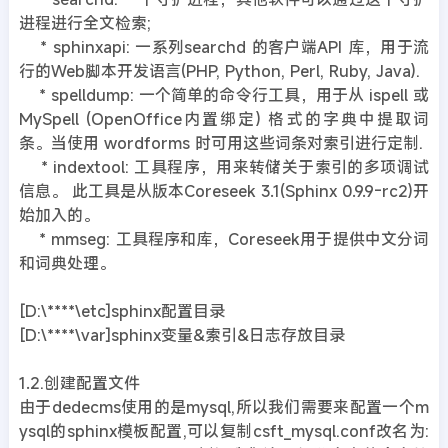
进程进行全文检索;
* sphinxapi: 一系列searchd 的客户端API 库，用于流
行的Web脚本开发语言(PHP, Python, Perl, Ruby, Java).
* spelldump: 一个简单的命令行工具，用于从 ispell 或
MySpell (OpenOffice内置绑定) 格式的字典中提取词
条。当使用 wordforms 时可用这些词条对索引进行定制.
* indextool: 工具程序，用来转储关于索引的多项调试
信息。 此工具是从版本Coreseek 3.1(Sphinx 0.9.9-rc2)开
始加入的。
* mmseg: 工具程序和库，Coreseek用于提供中文分词
和词典处理。
[D:\****\etc]sphinx配置目录
[D:\****\var]sphinx变量&索引&日志存放目录
1.2.创建配置文件
由于dedecms使用的是mysql,所以我们需要来配置一个m
ysql的sphinx模板配置,可以复制csft_mysql.conf改名为: