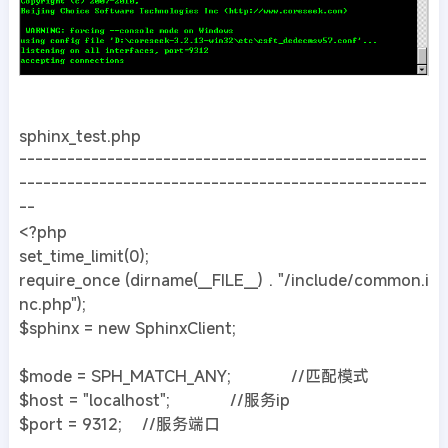
sphinx_test.php
---------------------------------------------------
---------------------------------------------------
--
<?php
set_time_limit(0);
require_once (dirname(__FILE__) . "/include/common.i
nc.php");
$sphinx = new SphinxClient;
$mode = SPH_MATCH_ANY; //匹配模式
$host = "localhost"; //服务ip
$port = 9312; //服务端口