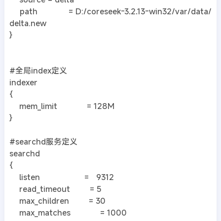
path = D:/coreseek-3.2.13-win32/var/data/
delta.new
}
#全局index定义
indexer
{
mem_limit = 128M
}
#searchd服务定义
searchd
{
listen = 9312
read_timeout = 5
max_children = 30
max_matches = 1000