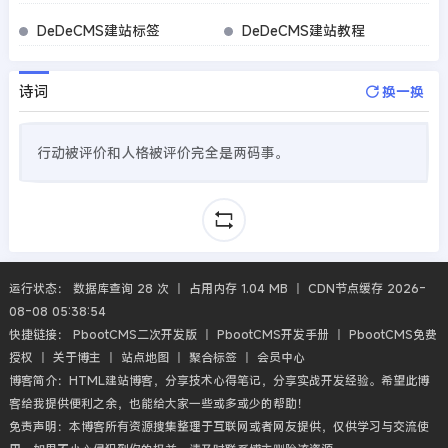
DeDeCMS建站标签
DeDeCMS建站教程
诗词
换一换
行动被评价和人格被评价完全是两码事。
运行状态： 数据库查询 28 次 丨 占用内存 1.04 MB 丨 CDN节点缓存 2026-
08-08 05:38:54
快捷链接：
PbootCMS二次开发版
丨
PbootCMS开发手册
丨
PbootCMS免费
授权
丨
关于博主
丨
站点地图
丨
聚合标签
丨
会员中心
博客简介：HTML建站博客，分享技术心得笔记，分享实战开发经验。希望此博
客给我提供便利之余，也能给大家一些或多或少的帮助！
免责声明：本博客所有资源搜集整理于互联网或者网友提供，仅供学习与交流使