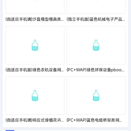
(自适应手机端)沙盘模型模具类网站模板 - 带视频
(独立手机版)蓝色机械电子产品pbootcms企业网站模板 展示类通用企业手机网站源码
(自适应手机版)绿色农机设备网站模板 农业机械设备网站源码
(PC+WAP)绿色环保设备pbootcms网站模板 资源回收新能源网站源码
(自适应手机端)响应式绿植花卉盆栽pbootcms网站模板 办公室盆栽租赁网站源码
(PC+WAP)蓝色电缆桥架类网站PbootCMS模板 电缆钢结构五金机械网站源码