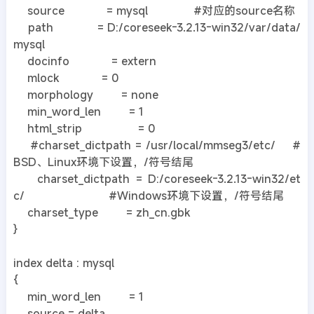
source = mysql #对应的source名称
path = D:/coreseek-3.2.13-win32/var/data/
mysql
docinfo = extern
mlock = 0
morphology = none
min_word_len = 1
html_strip = 0
#charset_dictpath = /usr/local/mmseg3/etc/ #
BSD、Linux环境下设置，/符号结尾
charset_dictpath = D:/coreseek-3.2.13-win32/et
c/ #Windows环境下设置，/符号结尾
charset_type = zh_cn.gbk
}
index delta : mysql
{
min_word_len = 1
source = delta