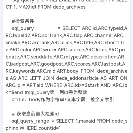
CT 1, MAX(id) FROM dede_archives
#检索条件
sql_query = SELECT ARC.id,ARC.typeid,A
RC.typeid2,ARC.sortrank,ARC.flag,ARC.channel,ARC.i
smake,ARC.arcrank,ARC.click,ARC.title,ARC.shorttitl
e,ARC.color,ARC.writer,ARC.source,ARC.litpic,ARC.pu
bdate,ARC.senddate,ARC.mtype,ARC.description,AR
C.badpost,ARC.goodpost,ARC.scores,ARC.lastpost,A
RC.keywords,ARC.mid,ART.body FROM dede_archive
s AS ARC LEFT JOIN dede_addonarticle AS ART ON
ARC.id = ART.aid WHERE ARC.id>=$start AND ARC.id
<=$end #sql_query第一列id需为整数
#title、body作为字符串/文本字段，被全文索引
# 获取当前最大检索id
sql_query_range = SELECT 1,maxaid FROM dede_s
phinx WHERE countid=1