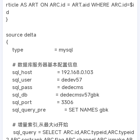
rticle AS ART ON ARC.id = ART.aid WHERE ARC.id=$i
d
}
source delta
{
type = mysql
# 数据库服务器基本配置信息
sql_host = 192.168.0.103
sql_user = dedev57
sql_pass = dedecms
sql_db = dedecmsv57gbk
sql_port = 3306
sql_query_pre = SET NAMES gbk
# 增量索引,从最大id开始
sql_query = SELECT ARC.id,ARC.typeid,ARC.typeid
2,ARC.sortrank,ARC.flag,ARC.channel,ARC.ismake,AR