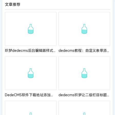
文章推荐
织梦dedecms后台编辑器样式错乱，变为p x=＂＂ yle= 的解决办法
dedecms教程：自定义表单添加验证码功能
DedeCMS软件下载地址添加迅雷专用链接
dedecms织梦让二级栏目标题去除“/”斜杠和一级栏目