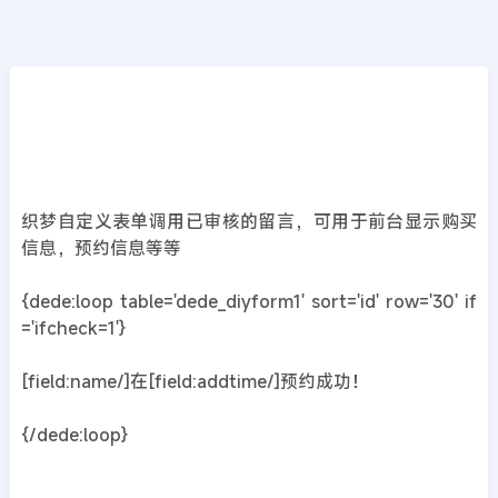
CMS教程
首页
>>
DedeCMS教程
织梦dedecms自定义表单调用已审核的留言
2019年04月20日
7年前
夜雨轻寒
474
次围观
织梦自定义表单调用已审核的留言，可用于前台显示购买
信息，预约信息等等
{dede:loop table='dede_diyform1' sort='id' row='30' if
='ifcheck=1'}
[field:name/]在[field:addtime/]预约成功！
{/dede:loop}