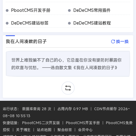
PbootCMS开发手册
DeDeCMS常用插件
DeDeCMS建站标签
DeDeCMS建站教程
我在人间凑数的日子
换一换
世界上唯独骗不了自己的心，它总是在你没有提防时暴露你
的欢喜与忧愁。 ——选自散文集《我在人间凑数的日子》
运行状态： 数据库查询 28 次 丨 占用内存 0.97 MB 丨 CDN节点缓存 2026-
08-08 10:55:13
快捷链接：
PbootCMS二次开发版
丨
PbootCMS开发手册
丨
PbootCMS免费
授权
丨
关于博主
丨
站点地图
丨
聚合标签
丨
会员中心