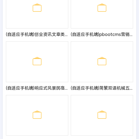
(自适应手机端)创业资讯文章类网站pbootcms模板 新闻个人博客网站源码
(自适应手机端)pbootcms营销型机械轴承实业类网站模板 响应式五金机械设备企业网站源码
(自适应手机端)响应式风景民宿pbootcms网站模板 大气全屏旅游景区网站源码
(自适应手机端)简繁双语机械五金设备企业网站pbootcms模板 通用型矿山矿石设备网站源码