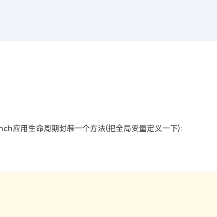
首页
WEB前
登录方法结合全局变量
Launch应用生命周期封装一个方法(把全局变量定义一下):