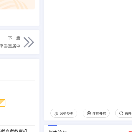
下一篇
水平垂直居中
风格类型
连续开启
再来
(PC+WAP)成人高考自考教育机构类网站pbootcms模板 教育考研网站源码