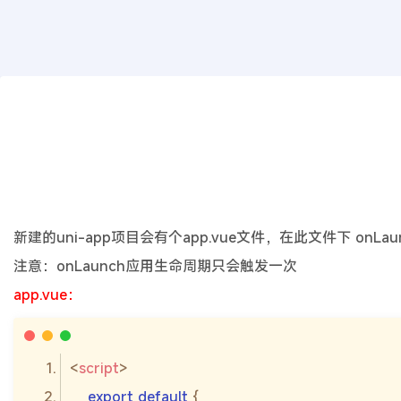
WEB前端
uni-app微信小程序封装全局判断是否
2022年07月09日
4年前
夜雨轻寒
5562
次围观
新建的uni-app项目会有个app.vue文件，在此文件下 on
注意：onLaunch应用生命周期只会触发一次
app.vue：
<
script
>
export
default