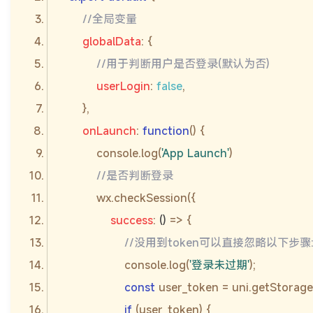
//全局变量
globalData
//用于判断用户是否登录(默认为否)
userLogin
: 
false
onLaunch
: 
function
(
) 
console
.log(
'App Launch'
//是否判断登录
success
: 
()
 =>
//没用到token可以直接忽略以下步骤
console
.log(
'登录未过期'
const
 user_token = uni.getStorag
if