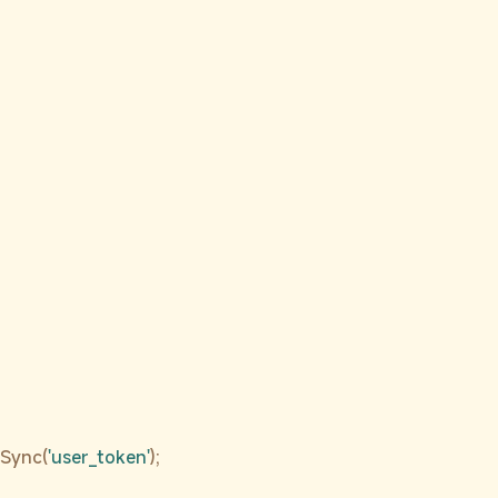
:
eSync(
'user_token'