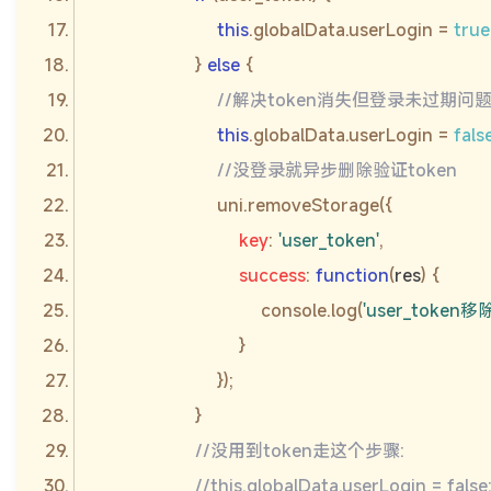
this
.globalData.userLogin = 
true
                    } 
else
//解决token消失但登录未过期问
this
.globalData.userLogin = 
fals
//没登录就异步删除验证token
key
: 
'user_token'
success
: 
function
(
res
) 
console
.log(
'user_token移
//没用到token走这个步骤:
//this.globalData.userLogin = false