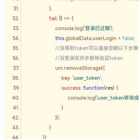
fail
: 
()
 =>
console
.log(
'登录已过期'
this
.globalData.userLogin = 
false
//没用到token可以直接忽略以下步骤
//没登录就异步删除验证token
key
: 
'user_token'
success
: 
function
(
res
) 
console
.log(
'user_token移除成