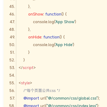
onShow
: 
function
(
) 
console
.log(
'App Show'
onHide
: 
function
(
) 
console
.log(
'App Hide'
</
script
>
<
style
>
/*每个页面公共css */
@import
 url(
"@/common/css/global.css"
@import
 url(
"@/common/css/index.less"