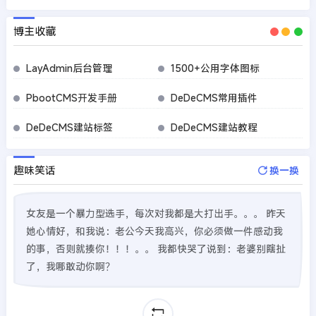
博主收藏
LayAdmin后台管理
1500+公用字体图标
PbootCMS开发手册
DeDeCMS常用插件
DeDeCMS建站标签
DeDeCMS建站教程
趣味笑话
换一换
女友是一个暴力型选手，每次对我都是大打出手。。。 昨天
她心情好，和我说：老公今天我高兴，你必须做一件感动我
的事，否则就揍你！！！。。 我都快哭了说到：老婆别瞎扯
了，我哪敢动你啊？