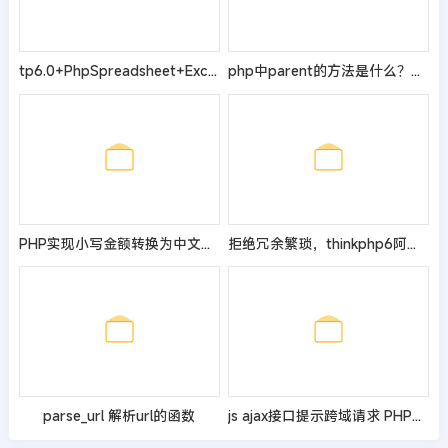
tp6.0+PhpSpreadsheet+Excel表导入导出带图片方法
php中parent的方法是什么？是如何使用的？
PHP实现小写金额转换为中文大写，精确到分
拒绝冗余繁琐，thinkphp6阿里云短信单文件自定义封装类
parse_url 解析url的函数
js ajax接口提示跨域请求 PHP解决办法