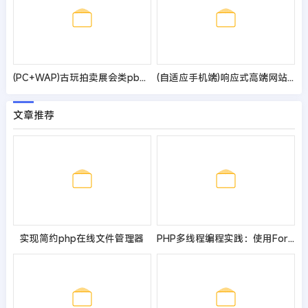
(PC+WAP)古玩拍卖展会类pbootcms网站模板 古董典当类网站源码
(自适应手机端)响应式高端网站建设pbootcms网站模板 互联网营销类建站设计公司网站源码
文章推荐
实现简约php在线文件管理器
PHP多线程编程实践：使用Fork创建子进程进行任务分发