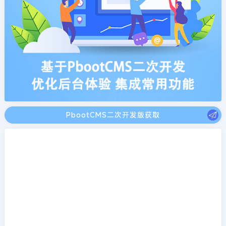
PbootCMS二次开发版获取