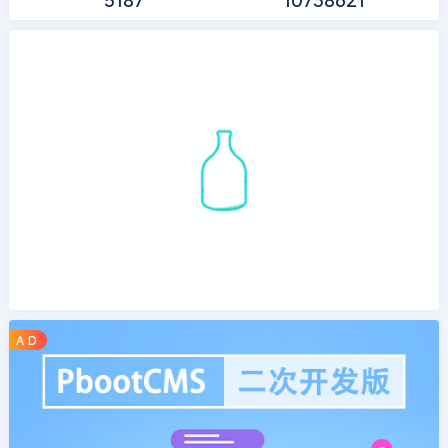
5187
10738621
A D