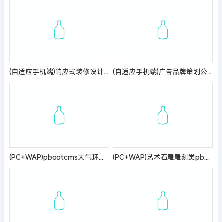
(自适应手机端)响应式装修设计网站模板 装修装潢公司网站源码
(自适应手机端)广告品牌策划公司网站pbootcms模板 广告品牌策划设计公司网站源码
(PC+WAP)pbootcms大气环保资讯新闻网站模板 蓝色政府协会网站源码
(PC+WAP)艺术石雕雕刻类pbootcms企业网站模板 古典水墨风格网站源码