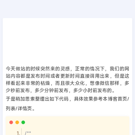
PHP后端
首页
>>
PHP后端
php如何实现显示内容发布时间为多少秒前，
多少分钟前呢？
2022年07月28日
4年前
夜雨轻寒
5483
次围观
今天做站的时候突然来的灵感，正常的情况下，我们的网
站内容都是发布时间或者更新时间直接调用出来，但是这
样看起来非常的枯燥，而且很大众化，想像微信那样，多
少秒前发布，多少分钟前发布，多少小时前发布的。
于是稍加思索整理出如下代码，具体效果参考本博客首页/
列表/详情页。