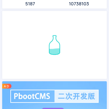
5187
10738103
A D