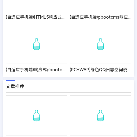
(自适应手机端)HTML5响应式英文外贸企业产品展示pbootcms网站模板 LED灯具外贸通用网站源码
(自适应手机端)pbootcms响应式刷卡机POS机网站模板 无线支付设备网站源码
(自适应手机端)响应式pbootcms电子科技公司官网网站模板 通用电子设备网站源码
(PC+WAP)绿色QQ日志空间说说网站pbootcms模板 文章博客美文网站源码
文章推荐