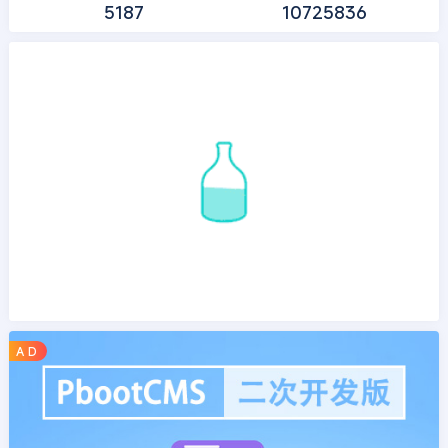
5187
10725836
A D