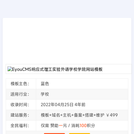
模板源码
首页
>>
EyouCMS模板
EyouCMS响应式理工实验外语学校学院网站
模板
2022年04月25日
4年前
夜雨轻寒
4823
次围观
模板主色：
蓝色
适用行业：
学校
收录时间：
2022年04月25日
4年前
建站服务：
模板+域名+主机+备案+搭建+维护 ￥499
全民福利：
仅需 赞助
一
元 / 消耗
100
积分