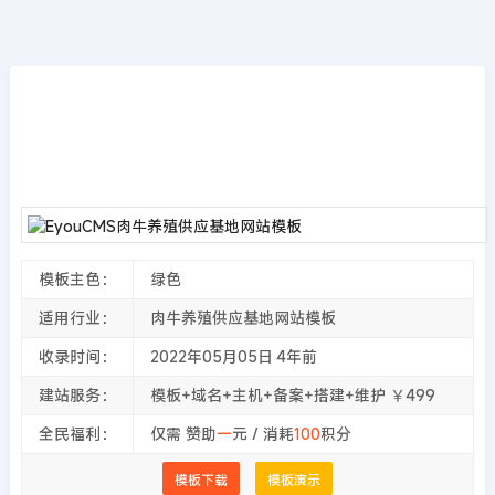
模板源码
首页
>>
EyouCMS模板
EyouCMS肉牛养殖供应基地网站模板
2022年05月05日
4年前
夜雨轻寒
4478
次围观
模板主色：
绿色
适用行业：
肉牛养殖供应基地网站模板
收录时间：
2022年05月05日
4年前
建站服务：
模板+域名+主机+备案+搭建+维护 ￥499
全民福利：
仅需 赞助
一
元 / 消耗
100
积分
模板下载
模板演示