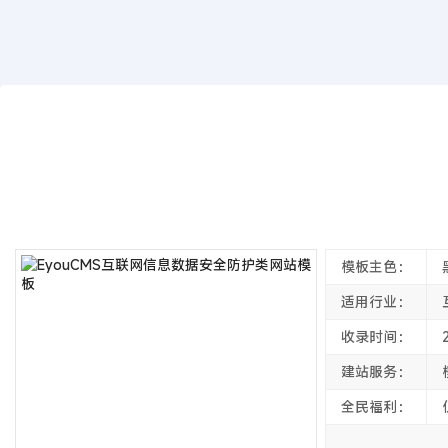
模板源码
EyouCMS互联网信息数据安全防护类网
2022年05月05日
4年前
夜雨轻寒
4602
次围观
模板主色：
适用行业：
收录时间：
建站服务：
全民福利：