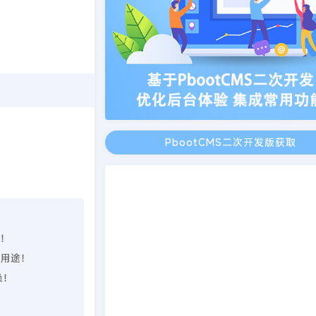
PbootCMS二次开发版获取
理！
业用途！
负！