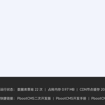
运行状态： 数据库查询 22 次 丨 占用内存 0.97 MB 丨 CDN节点缓存 2026-
快捷链接：
PbootCMS二次开发版
丨
PbootCMS开发手册
丨
Pboot