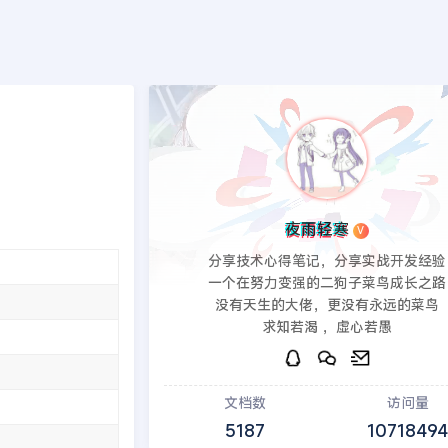
端
PHP后端
印象笔记
建站教程
模板源码
发现
页
>>
EyouCMS模板
夜雨轻寒
V
分享技术心得笔记，分享实战开发经验
一个在努力变强的二狗子菜鸟成长之路
没有天生的大佬，更没有永远的菜鸟
求知若渴 ，虚心若愚
文档数
访问量
5187
1071849