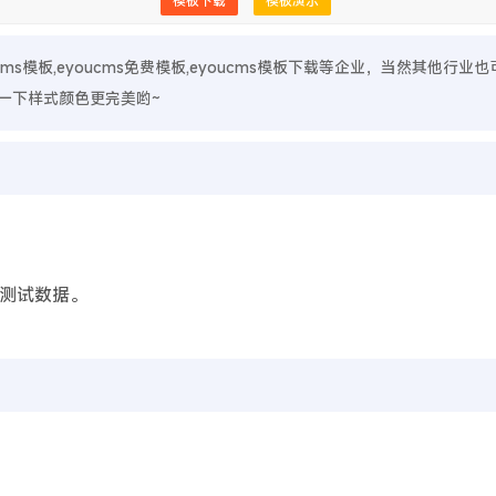
模板下载
模板演示
ucms模板,eyoucms免费模板,eyoucms模板下载等企业，当然其他行业
一下样式颜色更完美哟~
测试数据。