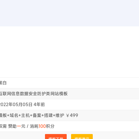
首页
WEB前
首
站模板
黑白
互联网信息数据安全防护类网站模板
2022年05月05日
4年前
模板+域名+主机+备案+搭建+维护 ￥499
仅需 赞助
一
元 / 消耗
100
积分