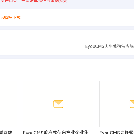
则责任自负，一切法律责任与本站无关
cms模板下载
EyouCMS肉牛养殖供应
EyouCMS响应式云数据互联网软件网站模板
EyouCMS响应式信息产业企业集团网站模板