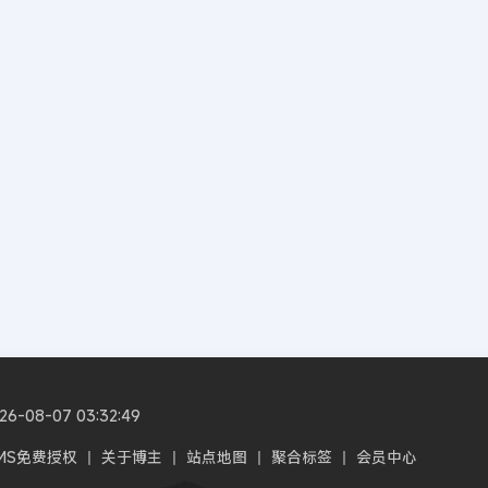
08-07 03:32:49
CMS免费授权
丨
关于博主
丨
站点地图
丨
聚合标签
丨
会员中心