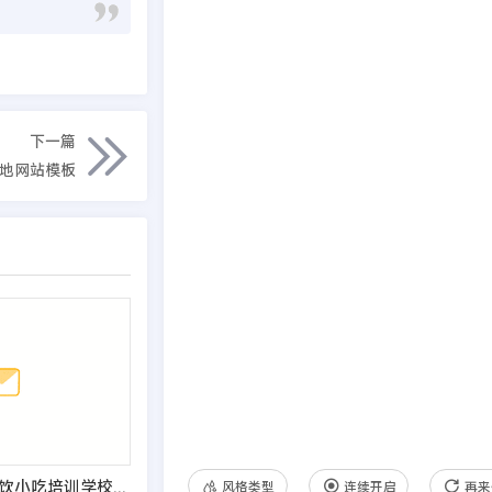
下一篇
基地网站模板
EyouCMS烹饪餐饮小吃培训学校网站模板
风格类型
连续开启
再来