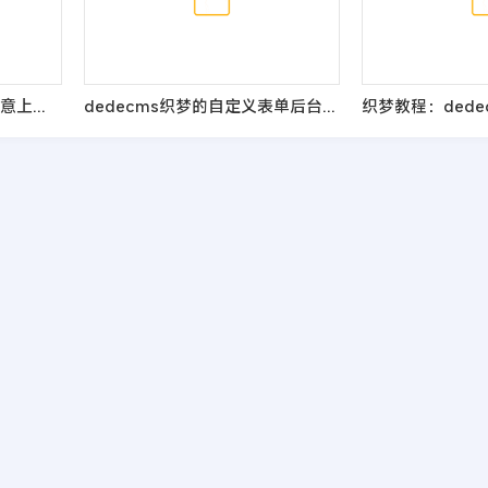
DedeCMS织梦后台文件任意上传漏洞media_add.php的修改方法
dedecms织梦的自定义表单后台增加全选的功能按钮