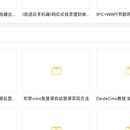
(自适应手机端)响应式五金电器出口英文外贸类网站pbootcms模板 HTML5五金电子产品外贸网站源码
(自适应手机端)响应式投资理财类网站pbootcms模板 金融机构财务管理类网站源码
dedecms会员登录前和登录后显示不同价格的办法
织梦cms免登录自动登录实现方法