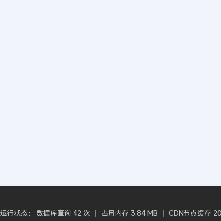
运行状态： 数据库查询 42 次 丨 占用内存 3.84 MB 丨 CDN节点缓存 2026-