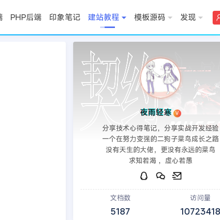
端
PHP后端
印象笔记
建站教程
模板源码
发现
>>
DedeCMS教程
夜雨轻寒
V
分享技术心得笔记，分享实战开发经验
一个在努力变强的二狗子菜鸟成长之路
没有天生的大佬，更没有永远的菜鸟
求知若渴 ，虚心若愚
文档数
访问量
5187
1072341