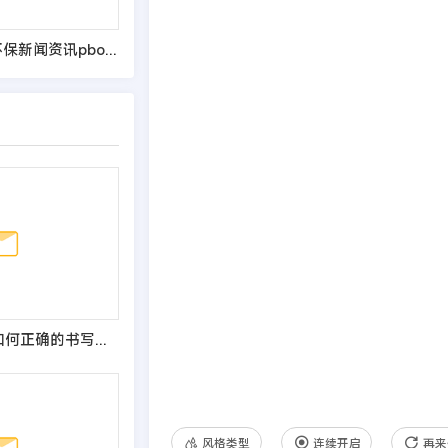
(PC+WAP)节能环保新闻资讯pbootcms网站模板 文章博客类地方新闻网站源码
DedeCms教程:如何正确的书写网站底部版权
风格类型
连续开启
再来