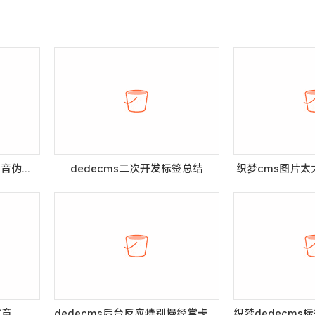
DEDECMS网址URL实现拼音伪静态的修改方法
dedecms二次开发标签总结
织梦cms图片
织梦不同会员可发布相同文章，同一会员不可发布重复文章
dedecms后台反应特别慢经常卡住的解决办法