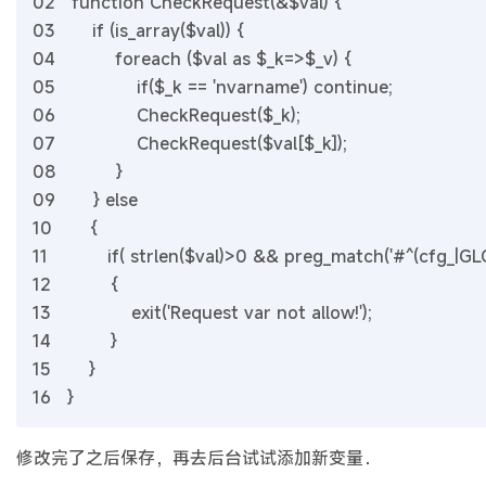
02
function CheckRequest(&$val) {
03
if (is_array($val)) {
04
foreach ($val as $_k=>$_v) {
05
if($_k == 'nvarname') continue;
06
CheckRequest($_k);
07
CheckRequest($val[$_k]);
08
}
09
} else
10
{
11
if( strlen($val)>0 && preg_match('#^(cfg_|GLO
12
{
13
exit('Request var not allow!');
14
}
15
}
16
}
修改完了之后保存，再去后台试试添加新变量．