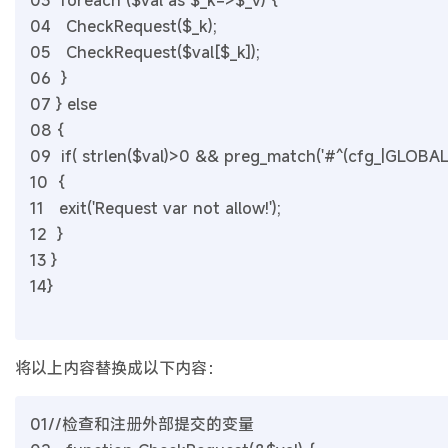
03
foreach ($val as $_k=>$_v) {
04
CheckRequest($_k);
05
CheckRequest($val[$_k]);
06
}
07
} else
08
{
09
if( strlen($val)>0 && preg_match('#^(cfg_|GLOBALS
10
{
11
exit('Request var not allow!');
12
}
13
}
14
}
将以上内容替换成以下内容：
01
//检查和注册外部提交的变量