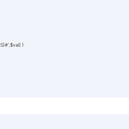
)#',$val) )