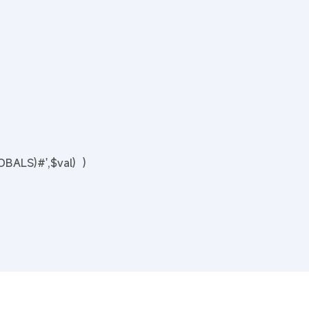
BALS)#',$val) )