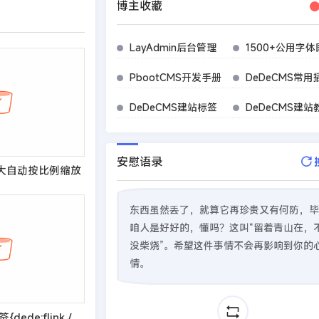
博主收藏
LayAdmin后台管理
1500+公用字体
PbootCMS开发手册
DeDeCMS常用
DeDeCMS建站标签
DeDeCMS建站
安慰语录
太大自动按比例缩放
东西虽然丢了，就算它再珍贵又有何防，毕
咱人是好好的，懂吗？这叫“留着青山在，
没柴烧”。希望这件事情不会再影响到你的
情。
织梦dedecms标签{dede:flink /}用法及添加limit属性