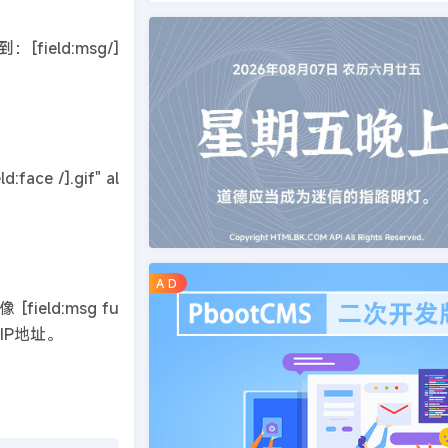
说到：[field:msg/]
:face /].gif" al
A D
 [field:msg fu
者IP地址。