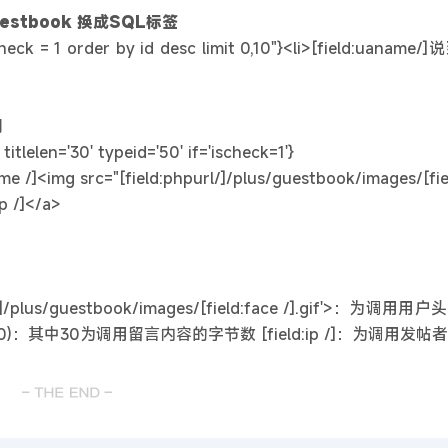
tbook 换成SQL标签
eck = 1 order by id desc limit 0,10"}<li>[field:uaname/]
用
itlelen='30' typeid='50' if='ischeck=1'}
e /]<img src="[field:phpurl/]/plus/guestbook/images/[field
ip /]</a>
/plus/guestbook/images/[field:face /].gif'>：为调用用户头像
@me',30)：其中30为调用留言内容的字节数 [field:ip /]：为调用发帖