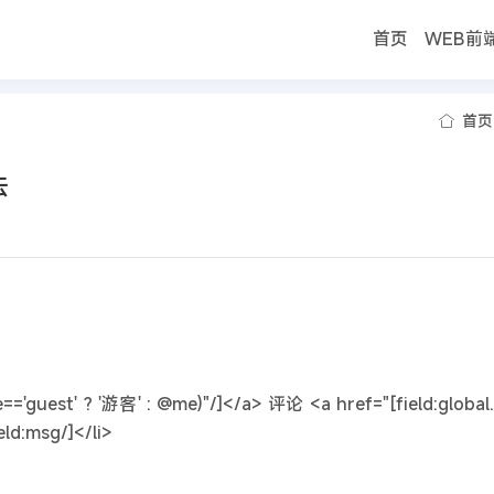
首页
WEB前
首页
法
='guest' ? '游客' : @me)"/]</a> 评论 <a href="[field:global.
eld:msg/]</li>