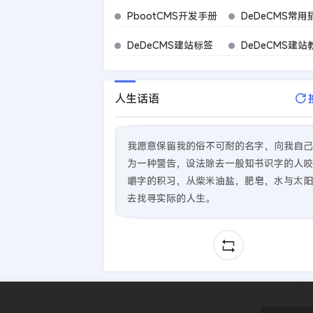
PbootCMS开发手册
DeDeCMS常用
DeDeCMS建站标签
DeDeCMS建站
人生话语
我愿意保留我的俗不可耐的名字，向我自己
为一种警告，设法除去一般知书识字的人咬
嚼字的积习，从柴米油盐，肥皂，水与太阳
去找寻实际的人生。