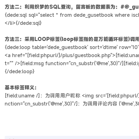
方法二：利用织梦的SQL查询，留言板的数据表为：#@_gues
{dede:sql sql="select * from dede_gusetbook where isch
</li>{/dede:sql}
方法三：采用LOOP标签(loop标签指的是万能循环标签)调
{dede:loop table='dede_guestbook' sort='dtime' row='10' t
<a href="[field:phpurl/]/plus/guestbook.php">[field:unam
t="" />[field:msg function="cn_substr('@me',30)"/][field:
{/dede:loop}
基本标签释义：
[field:uname /]：为调用用户昵称 <img src='[field:phpurl/]
nction="cn_substr('@me',30)"/]：为调用评论内容 ('