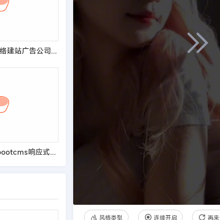
(自适应手机端)网络建站广告公司网站pbootcms模板 品牌策划设计类网站源码
(自适应手机端)pbootcms响应式数码电子产品网站模板 html5智能音响设备网站源码
风格类型
连续开启
再来