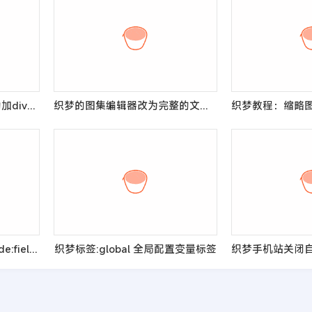
织梦教程：去掉编辑器自动加div的方法即大小字情况
织梦的图集编辑器改为完整的文章编辑器的教程
织梦如何去掉当前位置{dede:field name=‘position‘ /}最后的分隔符>
织梦标签:global 全局配置变量标签