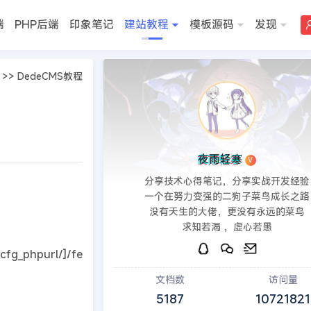
端
PHP后端
印象笔记
建站教程
模板源码
发现
>>
DedeCMS教程
夜雨轻寒
V
分享技术心得笔记，分享实战开发经验
一个在努力变强的二狗子菜鸟成长之路
没有天生的大佬，更没有永远的菜鸟
求知若渴 ，虚心若愚
cfg_phpurl/]/fe
文档数
访问量
5187
10721821