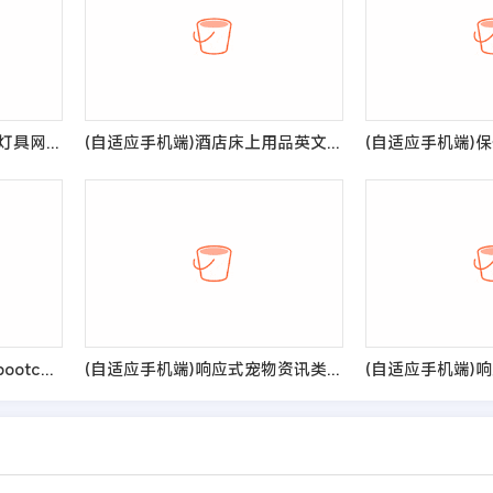
(自适应手机版)响应式外贸灯具网站pbootcms模板 LED灯具英文外贸网站源码
(自适应手机端)酒店床上用品英文外贸网站模板 - 带下载功能和三级栏目
(PC+WAP)绿色环保设备pbootcms企业网站模板 环保企业网站源码
(自适应手机端)响应式宠物资讯类pbootcms网站模板 宠物博客经验网站源码