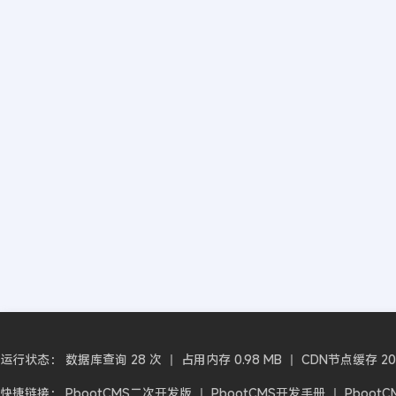
运行状态： 数据库查询 28 次 丨 占用内存 0.98 MB 丨 CDN节点缓存 2026-
快捷链接：
PbootCMS二次开发版
丨
PbootCMS开发手册
丨
Pboot