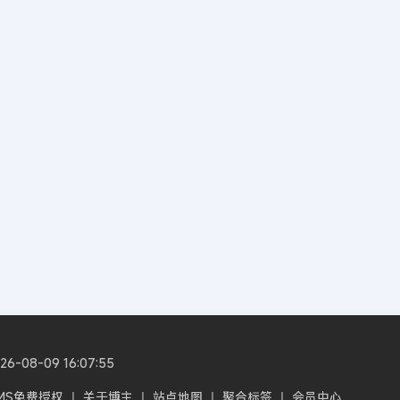
08-09 16:07:55
CMS免费授权
丨
关于博主
丨
站点地图
丨
聚合标签
丨
会员中心