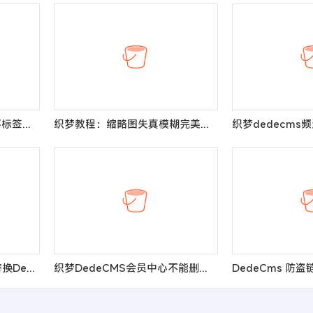
DEDECMS教程：loop循环标签的使用
织梦教程：缩略图失真模糊完美解决方法
05-15 织梦模板去除或者替换Dedecms提示信息的方法
织梦DedeCMS会员中心不能删除好友的解决办法