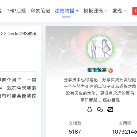
端
PHP后端
印象笔记
建站教程
模板源码
发现
>>
DedeCMS教程
夜雨轻寒
V
经两个月了，一直
分享技术心得笔记，分享实战开发经验
一个在努力变强的二狗子菜鸟成长之路
事。就在今天我的
没有天生的大佬，更没有永远的菜鸟
很有可能会像我这
求知若渴 ，虚心若愚
文档数
访问量
5187
1073214