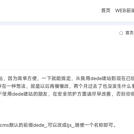
首页
WEB前
首页
站，因为简单方便，一下就能搞定，从我用dede建站到现在已
直存在一种想法，就是以后再慢慢改，两个月过去了也没发生什么
使用dede建站的朋友，在安全防护方面请尽早改善，否则你
默认的前缀dede_,可以改成ljs_,随便一个名称即可。