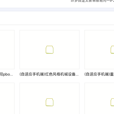
织梦自定义表单限制同一IP
(自适应手机端)网络建站公司pbootcms模板 IT互联网设计公司网站源码
(自适应手机端)红色风格机械设备网站pbootcms模板 宽屏大气的机械设备网站源码