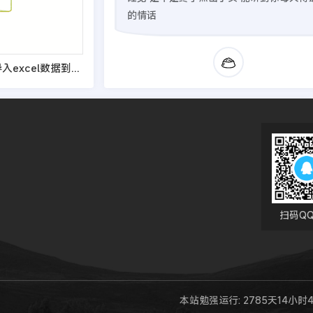
的情话
DEDECMS批量导入excel数据到后台文章系统的开发教程
扫码Q
本站勉强运行: 2785天14小时