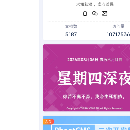
求知若渴 ，虚心若愚
文档数
访问量
5187
1071753
A D