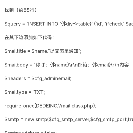
找到（约85行）
$query = "INSERT INTO `{$diy->table}` (`id`, `ifcheck` 
在其下边添加如下代码：
$mailtitle = $name."提交表单通知";
$mailbody = "称呼：{$name}\r\n邮箱：{$email}\r\n内容：{
$headers = $cfg_adminemail;
$mailtype = 'TXT';
require_once(DEDEINC.'/mail.class.php');
$smtp = new smtp($cfg_smtp_server,$cfg_smtp_port,tr