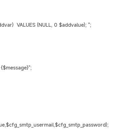
$addvar) VALUES (NULL, 0 $addvalue); ";
$message}";
ue,$cfg_smtp_usermail,$cfg_smtp_password);