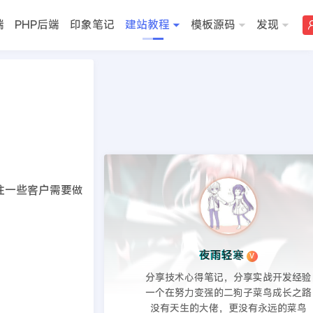
端
PHP后端
印象笔记
建站教程
模板源码
发现
>>
DedeCMS教程
往一些客户需要做
夜雨轻寒
V
分享技术心得笔记，分享实战开发经验
一个在努力变强的二狗子菜鸟成长之路
没有天生的大佬，更没有永远的菜鸟