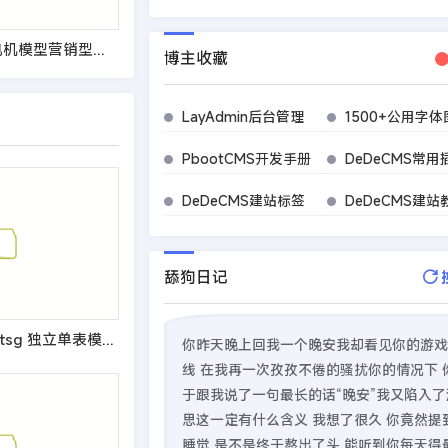
(PC+WAP)建筑电机模型营销型网站模板
博主收藏
LayAdmin后台管理
1500+公用字体
PbootCMS开发手册
DeDeCMS常用
DeDeCMS建站标签
DeDeCMS建站
舔狗日记
织梦标签：arclistsg 独立单表模型文档列表
你昨天晚上回我一个晚安我却看见你的游戏
线 在我再一次孜孜不倦的骚扰你的情况下 
于跟我说了一句最长的话“晚安”我又陷入了
思这一定有什么含义 我想了很久 你竟然提
睡觉 是不是终于熬出了头 能听到你每天得