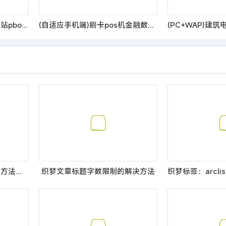
(PC+WAP)陶粒批发企业网站pbootcms模板 工程建筑建材网站源码
(自适应手机端)刷卡pos机金融数据支付电子科技公司网站pbootcms模板 移动支付设备pos机网站源码
DEDECMS自动锚文本设置方法、教程、详解
织梦文章标题字数限制的解决方法