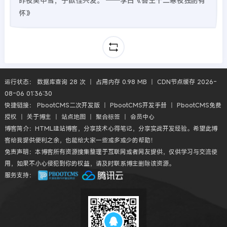
昨夜吴中雪，子猷佳兴发。 ──李白《答王十二寒夜独酌有
怀》
运行状态： 数据库查询 28 次 丨 占用内存 0.98 MB 丨 CDN节点缓存 2026-
08-06 01:36:30
快捷链接：
PbootCMS二次开发版
丨
PbootCMS开发手册
丨
PbootCMS免费
授权
丨
关于博主
丨
站点地图
丨
聚合标签
丨
会员中心
博客简介：HTML建站博客，分享技术心得笔记，分享实战开发经验。希望此博
客给我提供便利之余，也能给大家一些或多或少的帮助！
免责声明：本博客所有资源搜集整理于互联网或者网友提供，仅供学习与交流使
用，如果不小心侵犯到你的权益，请及时联系博主删除该资源。
服务支持：