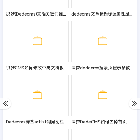
织梦(Dedecms)文档关键词维护,文章页自动添加关键词内链锚文本
dedecms文章标题title属性显示font标签
织梦CMS如何修改中英文模板的当前位置
织梦dedecms搜索页显示条数10条更改
Dedecms标签artlist调用副栏目方法
织梦DedeCMS如何去掉首页域名后面的index.html