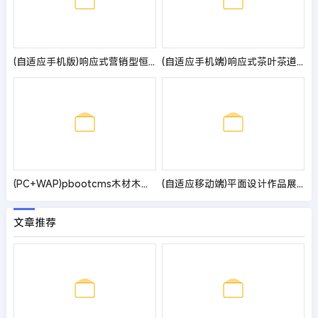
(自适应手机版)响应式营销型恒温恒湿机环境设备类网站pbootcms模板 蓝色营销型空调设备网站源码
(自适应手机端)响应式茶叶茶道pbootcms网站模板 棕色复古茶具网站源码
(PC+WAP)pbootcms木材木业网站模板 绿色木材加工企业网站源码
(自适应移动端)平面设计作品展示网站模板 网络工作室网站源码
文章推荐