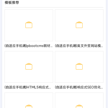
模板推荐
(自适应手机端)pbootcms钢材加工网站模板 钢材切割钢材销售网站源码
(自适应手机端)英文外贸网站模板 企业通用电子产品外贸网站源码
(自适应手机端)HTML5响应式健身俱乐部类pbootcms网站模板 绿色健身网站源码
(自适应手机端)响应式SEO优化装修装饰设计公司网站pbootcms模板 装修装饰工程seo网站源码