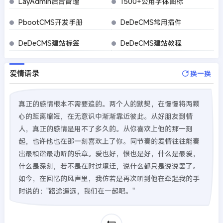
LayAdmin后台管理
1500+公用字体图标
PbootCMS开发手册
DeDeCMS常用插件
DeDeCMS建站标签
DeDeCMS建站教程
爱情语录
换一换
真正的感情根本不需要追的。两个人的默契，在慢慢将两颗
心的距离缩短，在无意识中渐渐靠近彼此。从好朋友到情
人，真正的感情是用不了多久的。从你喜欢上他的那一刻
起，也许他也在那一刻喜欢上了你。同节奏的爱情往往能奏
出最和谐最动听的乐章。爱也好，恨也是好，什么是最爱，
什么是深刻，若不是在时过境迁，说什么都只是说说罢了。
如今，在回忆的风声里，我仿若是再次听到他在牵起我的手
时说的："路途遥远，我们在一起吧。"