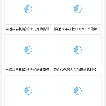
(自适应手机端)响应式宠物资讯类pbootcms网站模板 宠物博客经验网站源码
(自适应手机版)HTML5智能锁具电子产品研发类网站pbootcms模板 响应式电子智能锁网站源码
(自适应手机版)响应式新闻资讯技术博客pbootcms模板 游戏新闻网站源码
(PC+WAP)大气的建筑机械设备制造租赁企业pbootcms模板 吊塔起重器网站源码