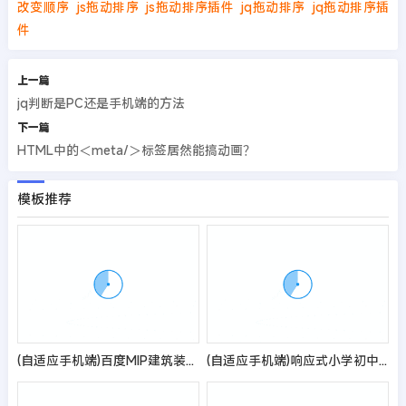
改变顺序
js拖动排序
js拖动排序插件
jq拖动排序
jq拖动排序插
件
上一篇
jq判断是PC还是手机端的方法
下一篇
HTML中的＜meta/＞标签居然能搞动画？
模板推荐
(自适应手机端)百度MIP建筑装饰装修类网站pbootcms模板 幕墙材料网站源码
(自适应手机端)响应式小学初中作文网站pbootcms模板 文章资讯论文作文个人博客网站源码