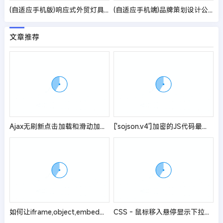
(自适应手机版)响应式外贸灯具网站pbootcms模板 LED灯具英文外贸网站源码
(自适应手机端)品牌策划设计公司pbootcms网站模板 网络设计公司网站源码
文章推荐
Ajax无刷新点击加载和滑动加载列表内容
['sojson.v4']加密的JS代码最简单的解密教程
如何让iframe,object,embed标签完美自适应视频宽度高度？
CSS - 鼠标移入悬停显示下拉菜单（导航栏鼠标经过 hover 时出现二级菜单）