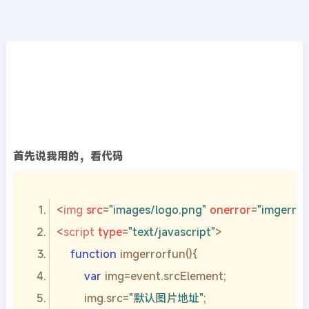
WEB前端
首页
>>
WEB前端
前端页面img标签图片不存在或加载失败显示
一张自定义图片
2021年10月21日
4年前
夜雨轻寒
5869
次围观
首先说我用的，看代码
<
img
src
=
"images/logo.png"
onerror
=
"imgerror
<
script
type
=
"text/javascript"
>
function
imgerrorfun
(
)
var
        img.src=
"默认图片地址"