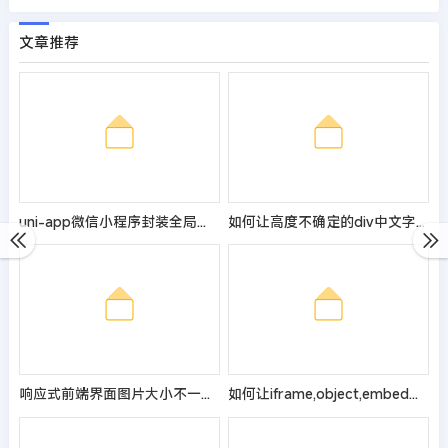
文章推荐
uni-app微信小程序封装全局判断是否登录方法结合全局变量
如何让高度不确定的div中文字水平垂直居中
响应式前端界面图片大小不一导致的页面错位的解决方法
如何让iframe,object,embed标签完美自适应视频宽度高度？