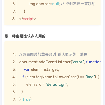
        img.onerror=
null
; 
// 控制不要一直跳动 
</
script
>
另一种也是比较多人用的
//页面图片加载失败时 默认显示统一处理
document
.addEventListener(
"error"
, 
function
 (
var
if
 (elem.tagName.toLowerCase() == 
"img"
      elem.src = 
"default.gif"
}, 
true