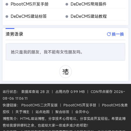
PbootCMS开发手册
DeDeCMS常用插件
DeDeCMS建站标签
DeDeCMS建站教程
渣男语录
换一换
她只是我的朋友，我不能有女性朋友吗。
运行状态： 数据库查询 28 次 丨 占用内存 0.99 MB 丨 CDN节点缓存 2026-
08-06 11:06:11
快捷链接：
PbootCMS二次开发版
丨
PbootCMS开发手册
丨
PbootCMS免费
授权
丨
关于博主
丨
站点地图
丨
聚合标签
丨
会员中心
博客简介：HTML建站博客，分享技术心得笔记，分享实战开发经验。希望此博
客给我提供便利之余，也能给大家一些或多或少的帮助！