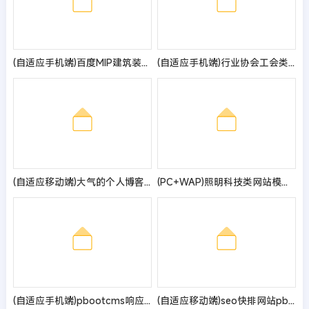
(自适应手机端)百度MIP建筑装饰装修类网站pbootcms模板 幕墙材料网站源码
(自适应手机端)行业协会工会类网站pbootcms模板 政府机构机关单位网站源码
(自适应移动端)大气的个人博客作品pbootcms网站模板 博客主题作品展示网站源码
(PC+WAP)照明科技类网站模板 LED灯具照明网站源码
(自适应手机端)pbootcms响应式企业通用网站模板 HTML5企业展示型网站源码
(自适应移动端)seo快排网站pbootcms模板 大气的IT网络软件公司网站源码