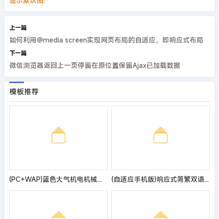
显示默认图
上一篇
如何利用@media screen实现网页布局的自适应，即响应式布局
下一篇
微信浏览器返回上一页停留在原位置保留Ajax已加载数据
模板推荐
(PC+WAP)蓝色大气机电机械设备制造类企业网站pbootcms模板 机械设备网站源码
(自适应手机版)响应式简繁双语黑色轴承齿轮机械制造企业pbootcms模板 机械齿轮设备网站源码