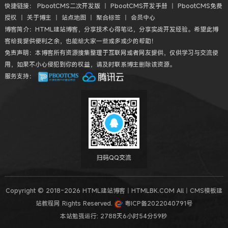
快捷链接：
PbootCMS二次开发版
丨
PbootCMS开发手册
丨
PbootCMS免费
授权
丨
关于博主
丨
站点地图
丨
聚合标签
丨
会员中心
博客简介：HTML建站博客，分享技术心得笔记，分享实战开发经验。希望此博
客给我提供便利之余，也能给大家一些或多或少的帮助！
免责声明：本博客所有资源搜集整理于互联网或者网友提供，仅供学习与交流使
用，如果不小心侵犯到你的权益，请及时联系博主删除该资源。
服务支持：
扫码QQ交流
Copyright © 2018-2026 HTML建站博客丨HTMLBK.COM All丨CMS模板建
站教程网 Rights Reserved.
粤ICP备2022040791号
本站勉强运行: 2788天6小时54分59秒