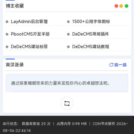
博主收藏
LayAdmin后台管理
1500+公用字体图标
PbootCMS开发手册
DeDeCMS常用插件
DeDeCMS建站标签
DeDeCMS建站教程
英汉语录
换一换
通过探索睡眠带来的力量来发现你内心的卓越想法吧。
运行状态： 数据库查询 25 次 丨 占用内存 0.98 MB 丨 CDN节点缓存 2026-
08-06 02:46:14