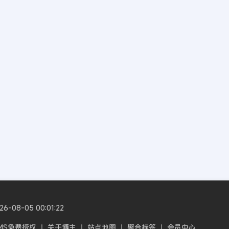
08-05 00:01:22
CMS免费授权
丨
关于博主
丨
站点地图
丨
聚合标签
丨
会员中心