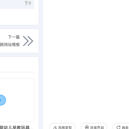
下一篇
植园网站模板
EyouCMS响应式婴幼儿早教玩具网站模板
风格类型
连续开启
再来