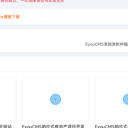
则责任自负，一切法律责任与本站无关
cms模板下载
EyouCMS果园果树种
EyouCMS活性炭净化炭企业网站模板
EyouCMS响应式房地产项目开发类网站模板