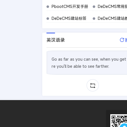
PbootCMS开发手册
DeDeCMS常用
DeDeCMS建站标签
DeDeCMS建站
英汉语录
Go as far as you can see, when you get
re you'll be able to see farther.