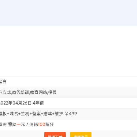
首页
WEB前
首
黑白
响应式,商务培训,教育网站,模板
2022年04月26日
4年前
模板+域名+主机+备案+搭建+维护 ￥499
仅需 赞助
一
元 / 消耗
100
积分