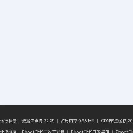
运行状态： 数据库查询 22 次 丨 占用内存 0.96 MB 丨 CDN节点缓存 2026-
快捷链接：
PbootCMS二次开发版
丨
PbootCMS开发手册
丨
Pboot