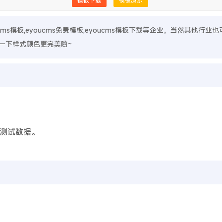
模板下载
模板演示
ucms模板,eyoucms免费模板,eyoucms模板下载等企业，当然其他行业
一下样式颜色更完美哟~
测试数据。