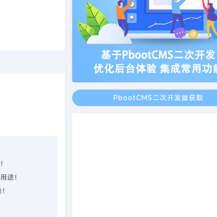
PbootCMS二次开发版获取
理！
业用途！
负！