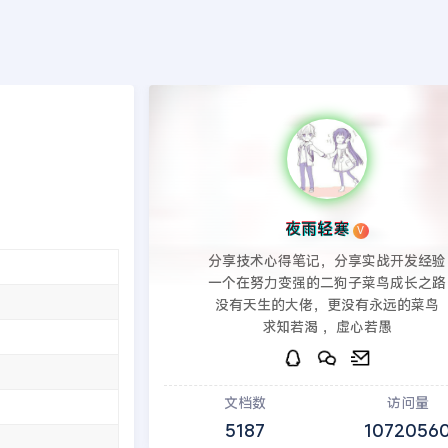
端
PHP后端
印象笔记
建站教程
模板源码
发现
页
>>
EyouCMS模板
夜雨轻寒
V
分享技术心得笔记，分享实战开发经验
一个在努力变强的二狗子菜鸟成长之路
没有天生的大佬，更没有永远的菜鸟
求知若渴 ，虚心若愚
文档数
访问量
5187
1072056