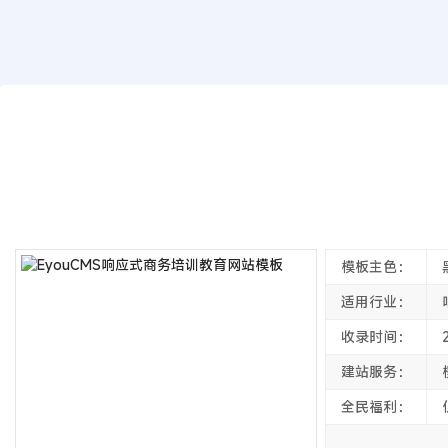
模板源码
EyouCMS响应式商务培训教育网站模板
2022年04月26日
4年前
夜雨轻寒
4649
次围观
模板主色：
适用行业：
收录时间：
建站服务：
全民福利：