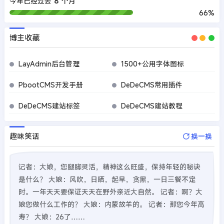
今年已经过去
8
个月
66%
博主收藏
LayAdmin后台管理
1500+公用字体图标
PbootCMS开发手册
DeDeCMS常用插件
DeDeCMS建站标签
DeDeCMS建站教程
趣味笑话
换一换
记者：大娘，您腿脚灵活，精神这么旺盛，保持年轻的秘诀
是什么？ 大娘：风吹，日晒，起早，贪黑，一日三餐不定
时。一年天天要保证天天在野外亲近大自然。 记者：啊？大
娘您做什么工作的？ 大娘：内蒙放羊的。 记者：那您今年高
寿？ 大娘：26了……