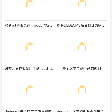
织梦list列表页调用body内容的教程
织梦DEDECMS后台验证码错误不能正常验证的3种可能原因和解决方法
织梦会员模板调用全站head.htm模板教程
最全织梦全站伪静态规则.
dedecms安全防范措施设置的集锦大全
dedecms织梦模板分页列表添加省略号的方法