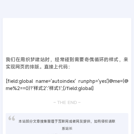
CMS教程
首页
>>
DedeCMS教程
dedecms织梦实现样式奇偶循环
2019年03月26日
7年前
夜雨轻寒
359
次围观
我们在用织梦建站时，经常碰到需要奇偶循环的样式，来
实现网页的排版。直接上代码：
[field:global name='autoindex' runphp='yes']@me=(@
me%2==0)?'样式2':'样式1';[/field:global]
本站部分文章搜集整理于互联网或者网友提供，如有侵权请联
系站长