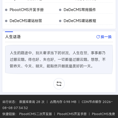
PbootCMS开发手册
DeDeCMS常用插件
DeDeCMS建站标签
DeDeCMS建站教程
人生话语
换一换
人生的路途中，别太奢求当下的状况，人生在世，事事都乃
过眼云烟。得也好、失也好，一切都是过眼云烟。想想，不
管昨天、今天、明天，能豁然开朗就是美好的一天。
运行状态： 数据库查询 28 次 丨 占用内存 0.98 MB 丨 CDN节点缓存 2026-
08-08 07:34:32
快捷链接：
PbootCMS二次开发版
丨
PbootCMS开发手册
丨
PbootCMS免费