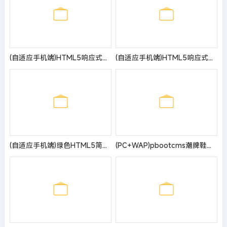
(自适应手机端)HTML5响应式APP应用软件下载pbootcms网站模板 手机应用教程网站源码
(自适应手机端)HTML5响应式品牌创新设计类网站pbootcms模板 营销策划公司网站源码
(自适应手机端)绿色HTML5简约时尚滤石过滤材料类pbootcms企业模板 滤料石材网站源码
(PC+WAP)pbootcms潮牌鞋球类新闻资讯网站模板 新闻资讯门户网站源码