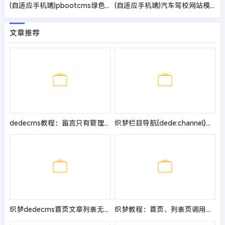
(自适应手机端)pbootcms绿色园林建筑艺术网站模板 花卉园艺网站源码
(自适应手机端)汽车驾校网站模板 驾照培训网站源码
文章推荐
dedecms教程：留言只有管理员才能看到的实现方法
织梦栏目导航{dede:channel}标签添加序号教程
织梦dedecms首页文章列表无刷新实现时时顶、踩的方法
织梦教程：首页、列表页调用文章body内容的两种方法