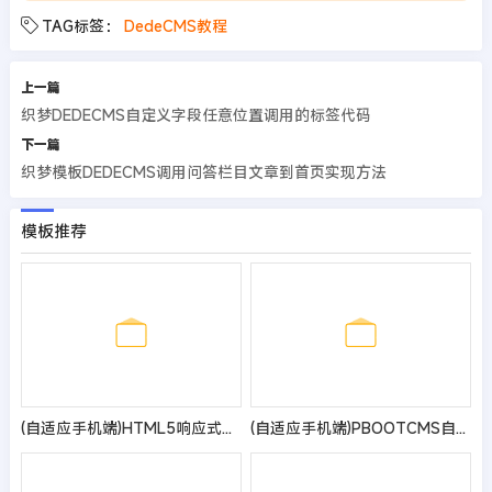
TAG标签：
DedeCMS教程
上一篇
织梦DEDECMS自定义字段任意位置调用的标签代码
下一篇
织梦模板DEDECMS调用问答栏目文章到首页实现方法
模板推荐
(自适应手机端)HTML5响应式英文外贸企业产品展示pbootcms网站模板 LED灯具外贸通用网站源码
(自适应手机端)PBOOTCMS自媒体运营培训教程类网站模板 html5个人博客网站源码