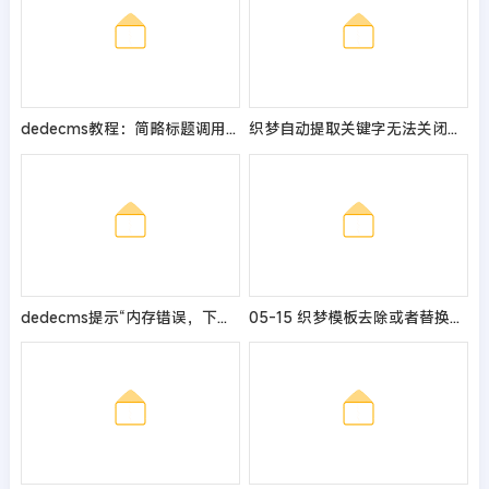
dedecms教程：简略标题调用及字数的修改方法
织梦自动提取关键字无法关闭的解决方法
dedecms提示“内存错误，下载解压版base_dic_full.dic”解决办法
05-15 织梦模板去除或者替换Dedecms提示信息的方法