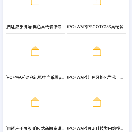
(自适应手机端)黑色高端装修设计公司pbootcms网站模板 装潢石材建材网站源码
(PC+WAP)PBOOTCMS高端餐饮美食加盟网站模板 美食小吃公司加盟网站源码
(PC+WAP)财税记账推广单页pbootcms网站模板 财务会计类落地页网站源码
(PC+WAP)红色风格化学化工网站模板 企业通用网站源码
(自适应手机版)响应式新闻资讯技术博客pbootcms模板 游戏新闻网站源码
(PC+WAP)照明科技类网站模板 LED灯具照明网站源码