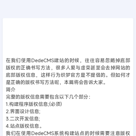
CMS教程
首页
>>
DedeCMS教程
DedeCms教程:如何正确的书写网站底部版权
2019年09月06日
6年前
夜雨轻寒
556
次围观
在我们使用DedeCMS建站的时候，往往容易忽略掉底部
版权的正确书写方法，很多人爱与虚荣甚至会去掉网站的
底部版权信息，这样行为织梦官方是不提倡的。但如何才
是正确的版权书写方法呢，本篇将会告诉大家。
简介
完整的版权信息需要包含以下几个部分：
1.构建程序版权信息;(必须)
2.界面设计信息;
3.二次开发信息;
4.站点版权信息。
我们在使用DedeCMS系统构建站点的时候需要注意版权