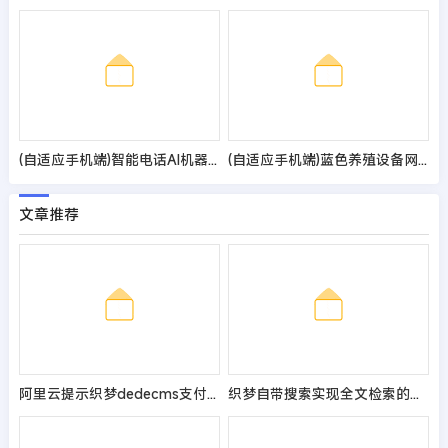
(自适应手机端)智能电话AI机器人语音软件网站模板
(自适应手机端)蓝色养殖设备网站pbootcms模板
文章推荐
阿里云提示织梦dedecms支付模块漏洞解决办法
织梦自带搜索实现全文检索的方法