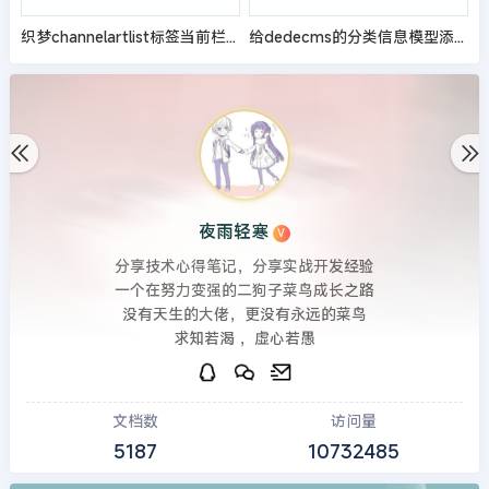
织梦channelartlist标签当前栏目高亮
给dedecms的分类信息模型添加置顶功能
夜雨轻寒
V
分享技术心得笔记，分享实战开发经验
一个在努力变强的二狗子菜鸟成长之路
没有天生的大佬，更没有永远的菜鸟
求知若渴 ，虚心若愚
文档数
访问量
5187
10732485