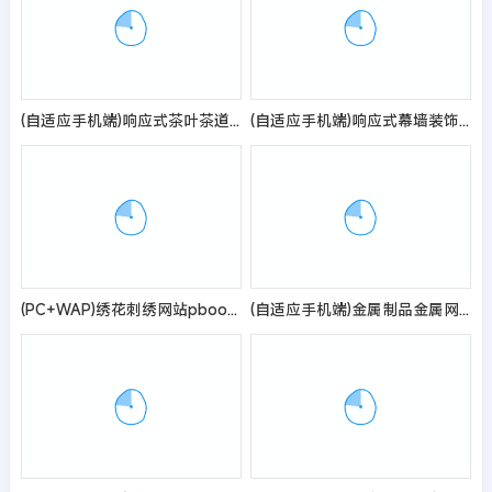
(自适应手机端)响应式茶叶茶道pbootcms网站模板 棕色复古茶具网站源码
(自适应手机端)响应式幕墙装饰工程pbootcms网站模板 HTML5建筑装修公司网站源码
(PC+WAP)绣花刺绣网站pbootcms模板 传统手工工艺网站源码下载
(自适应手机端)金属制品金属网滤网筛网pbootcms网站模板 黑色风格金属制造类企业网站源码