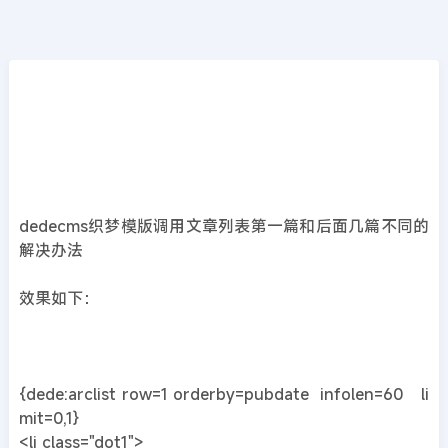
CMS教程
首页
>>
DedeCMS教程
织梦dedecms调用文章列表第一篇和后面几篇
不同的解决办法
2019年06月21日
7年前
夜雨轻寒
418
次围观
dedecms织梦模版调用文章列表第一篇和后面几篇不同的
解决办法
效果如下：
{dede:arclist row=1 orderby=pubdate infolen=60 li
mit=0,1}
<li class="dot1">