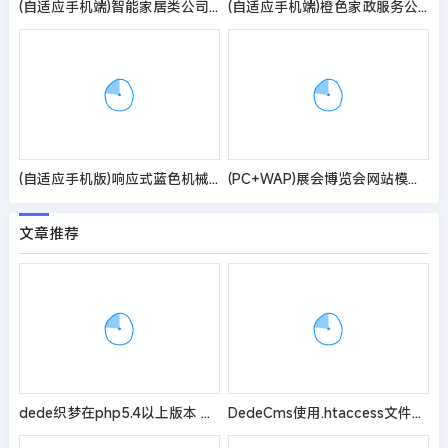
(自适应手机端)智能家居类公司网站pbootcms模板 环保家具网站源码
(自适应手机端)橙色家政服务公司pbootcms网站模板 清洁保洁服务网站源码
(自适应手机版)响应式蓝色机械机电设备安装类pbootcms模板 html5机电安装工程网站模板
(PC+WAP)展会博览会网站模板 - 带视频和下载功能
文章推荐
dede织梦在php5.4以上版本 文章添加无法保存标题
DedeCms使用.htaccess文件来禁止IP访问的方法