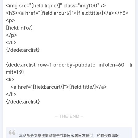
<img src="[field:litpic/]" class="img100" />
<h3><a href="[field:arcurl/]">[field:title/]</a></h3>
<p>
[field:info/]
</p>
</li>
{/dede:arclist}
{dede:arclist row=1 orderby=pubdate infolen=60 li
mit=1,9}
<li>
<a href="[field:arcurl/]">[field:title/]</a>
</li>
{/dede:arclist}
本站部分文章搜集整理于互联网或者网友提供，如有侵权请联