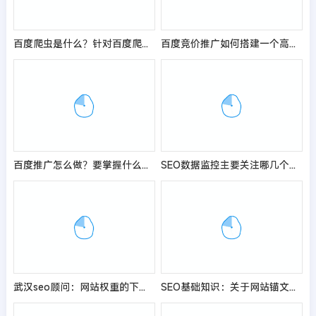
百度爬虫是什么？针对百度爬虫有哪些优化策略？
百度竞价推广如何搭建一个高转化的着陆页？
百度推广怎么做？要掌握什么竞价技巧？
SEO数据监控主要关注哪几个方面？
武汉seo顾问：网站权重的下降与什么因素有关？
SEO基础知识：关于网站锚文本的应用与优化