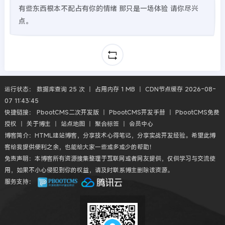
有些东西根本不配占有你的情绪 那只是一场体验 请你尽兴
点。
运行状态： 数据库查询 25 次 丨 占用内存 1 MB 丨 CDN节点缓存 2026-08-
07 11:43:45
快捷链接：
PbootCMS二次开发版
丨
PbootCMS开发手册
丨
PbootCMS免费
授权
丨
关于博主
丨
站点地图
丨
聚合标签
丨
会员中心
博客简介：HTML建站博客，分享技术心得笔记，分享实战开发经验。希望此博
客给我提供便利之余，也能给大家一些或多或少的帮助！
免责声明：本博客所有资源搜集整理于互联网或者网友提供，仅供学习与交流使
用，如果不小心侵犯到你的权益，请及时联系博主删除该资源。
服务支持：