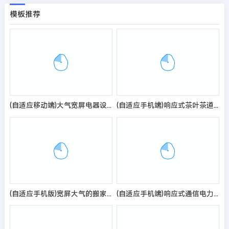
模板推荐
(自适应移动端)大气宽屏电器设备网站模板 机械电气网站源码
(自适应手机端)响应式茶叶茶道pbootcms网站模板 棕色复古茶具网站源码
(自适应手机版)宽屏大气的搬家快递公司pbootcms网站模板 响应式搬家家政公司网站源码
(自适应手机端)响应式通信电力金融医疗科技类网站pbootcms模板 黑色智能医疗设备网站源码