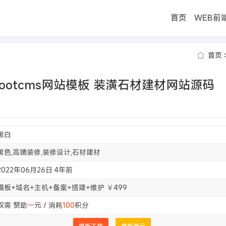
首页
WEB前
首页
ootcms网站模板 装潢石材建材网站源码
黑白
黑色,高端装修,装修设计,石材建材
2022年06月26日
4年前
模板+域名+主机+备案+搭建+维护 ￥499
仅需 赞助
一
元 / 消耗
100
积分