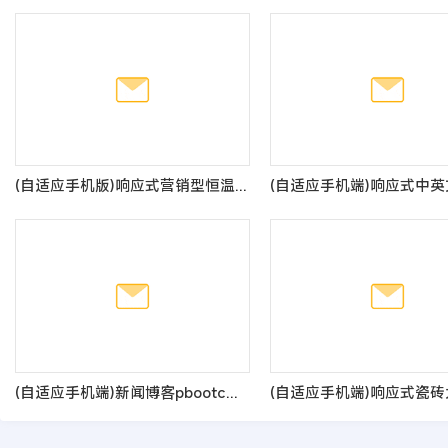
(自适应手机版)响应式营销型恒温恒湿机环境设备类网站pbootcms模板 蓝色营销型空调设备网站源码
(自适应手机端)新闻博客pbootcms网站模板 html5响应式文章资讯类网站源码