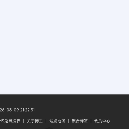
8-09 21:22:51
CMS免费授权
丨
关于博主
丨
站点地图
丨
聚合标签
丨
会员中心