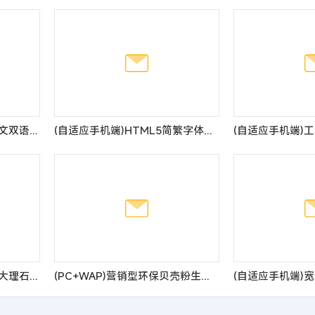
(自适应手机端)响应式中英文双语灯饰灯具外贸网站pbootcms模板 LED照明灯具网站源码
(自适应手机端)HTML5简繁字体绿色宽屏物流运输类网站pbootcms模板 响应式大气快递货运网站源码
(自适应手机端)响应式瓷砖大理石建材类网站pbootcms模板 html5装修建材网站模板
(PC+WAP)营销型环保贝壳粉生态涂料pbootcms网站模板 青色油漆涂料网站源码