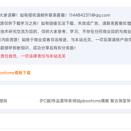
谅解！如有侵权请邮件联系客服！1144842311@qq.com
，资源仅供下载学习之用！如有链接无法下载、失效或广告，请联系客服处
算机技术研究交流为目的，仅供大家参考、学习，不存在任何商业目的与商
上述内容资源！如用于商业或者非法用途，与本站无关，一切后果请用户自
伴能够学到新知识，成功分享后有积分奖励！
则责任自负，一切法律责任与本站无关
ootcms模板下载
站源码
(PC版)饰品首饰类网站pbootcms模板 复古珠宝