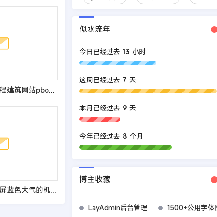
似水流年
今日已经过去
13
小时
这周已经过去
7
天
(自适应手机端)工程建筑网站pbootcms模板 蓝色基建施工通用集团公司网站源码
本月已经过去
9
天
今年已经过去
8
个月
博主收藏
(自适应手机端)宽屏蓝色大气的机械齿轮类网站pbootcms模板 响应式五金轴承加工制造网站源码
LayAdmin后台管理
1500+公用字体