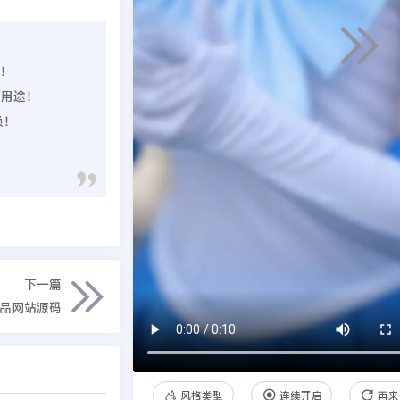
理！
业用途！
负！
下一篇
饰品网站源码
风格类型
连续开启
再来