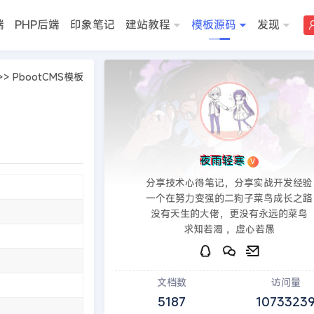
端
PHP后端
印象笔记
建站教程
模板源码
发现
>>
PbootCMS模板
夜雨轻寒
V
分享技术心得笔记，分享实战开发经验
一个在努力变强的二狗子菜鸟成长之路
没有天生的大佬，更没有永远的菜鸟
求知若渴 ，虚心若愚
文档数
访问量
5187
1073323