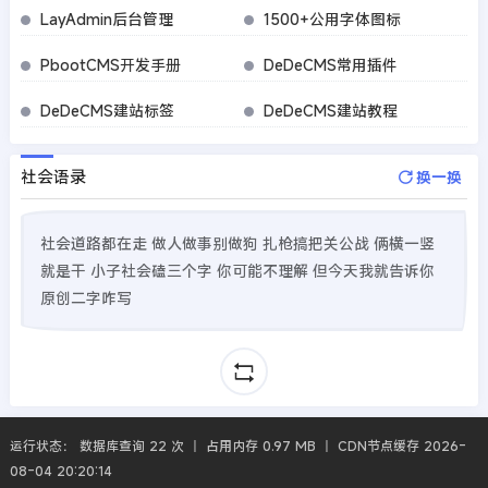
LayAdmin后台管理
1500+公用字体图标
PbootCMS开发手册
DeDeCMS常用插件
DeDeCMS建站标签
DeDeCMS建站教程
社会语录
换一换
社会道路都在走 做人做事别做狗 扎枪搞把关公战 俩横一竖
就是干 小子社会磕三个字 你可能不理解 但今天我就告诉你
原创二字咋写
运行状态： 数据库查询 22 次 丨 占用内存 0.97 MB 丨 CDN节点缓存 2026-
08-04 20:20:14