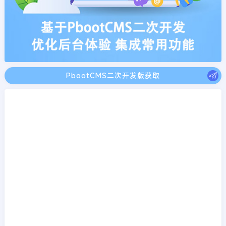
PbootCMS二次开发版获取