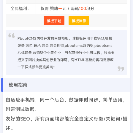
全民福利：
仅需 赞助
一
元 / 消耗
100
积分
模板下载
模板演示
PbootCMS内核开发的网站模板，该模板适用于营销型,机械
设备,蓝色,轴承,五金,五金机械,pbootcms营销型,pbootcms
机械设备,营销型企业等企业，当然其他行业也可以做，只需要
把文字图片换成其他行业的即可，有HTML基础的再稍微修改
一下样式颜色更完美哟~
使用指南
自适应手机端，同一个后台，数据即时同步，简单适用，
附带测试数据。
友好的SEO，所有页面均都能完全自定义标题/关键词/描
述。