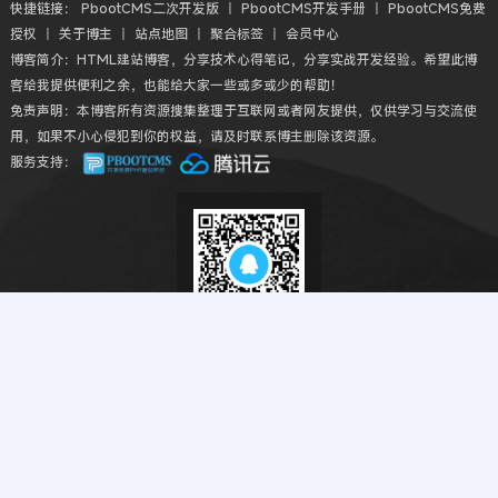
快捷链接：
PbootCMS二次开发版
丨
PbootCMS开发手册
丨
PbootCMS免费
授权
丨
关于博主
丨
站点地图
丨
聚合标签
丨
会员中心
博客简介：HTML建站博客，分享技术心得笔记，分享实战开发经验。希望此博
客给我提供便利之余，也能给大家一些或多或少的帮助！
免责声明：本博客所有资源搜集整理于互联网或者网友提供，仅供学习与交流使
用，如果不小心侵犯到你的权益，请及时联系博主删除该资源。
服务支持：
新人福利
新注册会员首次可
免费下载
！
现在加入并升级VIP仅需
¥38.88
。
扫码QQ交流
Copyright © 2018-2026 HTML建站博客丨HTMLBK.COM All丨CMS模板建
站教程网 Rights Reserved.
粤ICP备2022040791号
本站勉强运行: 2786天14小时1分14秒