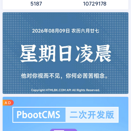
5187
10729178
A D