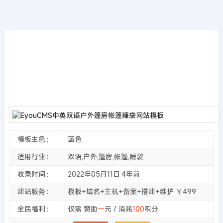
模板源码
首页
>>
EyouCMS模板
EyouCMS中英双语户外篷房帐篷睡袋网站模
板
2022年05月11日
4年前
夜雨轻寒
4595
次围观
模板主色：
蓝色
适用行业：
双语,户外,篷房,帐篷,睡袋
收录时间：
2022年05月11日
4年前
建站服务：
模板+域名+主机+备案+搭建+维护 ￥499
全民福利：
仅需 赞助
一
元 / 消耗
100
积分