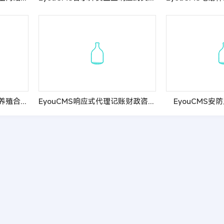
EyouCMS响应式香猪畜牧养殖合作社网站模板
EyouCMS响应式代理记账财政咨询服务网站模板
EyouCMS