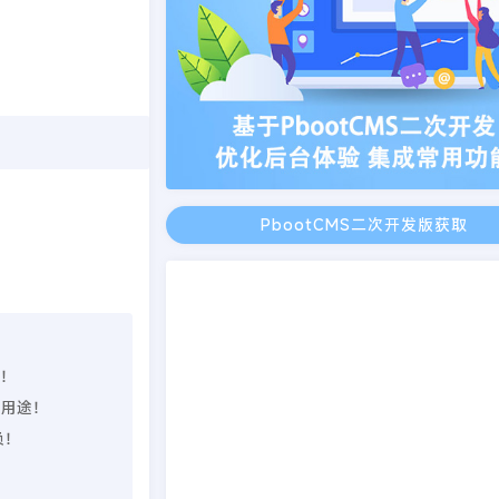
PbootCMS二次开发版获取
理！
业用途！
负！