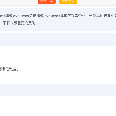
模板下载
模板演示
ucms模板,eyoucms免费模板,eyoucms模板下载等企业，当然其他行业
一下样式颜色更完美哟~
测试数据。