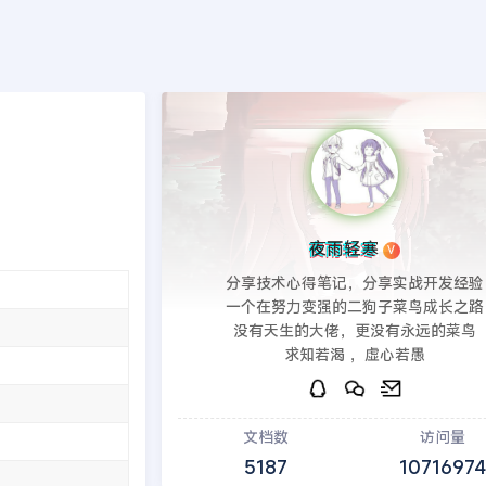
端
PHP后端
印象笔记
建站教程
模板源码
发现
页
>>
EyouCMS模板
夜雨轻寒
V
分享技术心得笔记，分享实战开发经验
一个在努力变强的二狗子菜鸟成长之路
没有天生的大佬，更没有永远的菜鸟
求知若渴 ，虚心若愚
文档数
访问量
5187
10716974