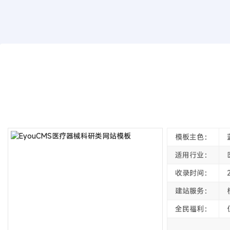
模板源码
EyouCMS医疗器械科研类网站模板
2022年04月29日
4年前
夜雨轻寒
4638
次围观
模板主色：
适用行业：
收录时间：
建站服务：
全民福利：