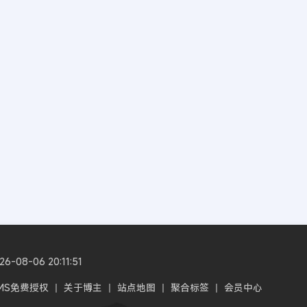
8-06 20:11:51
CMS免费授权
丨
关于博主
丨
站点地图
丨
聚合标签
丨
会员中心