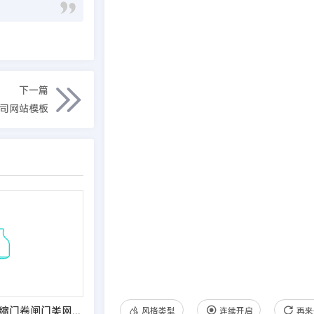
下一篇
公司网站模板
EyouCMS电动伸缩门卷闸门类网站模板
风格类型
连续开启
再来