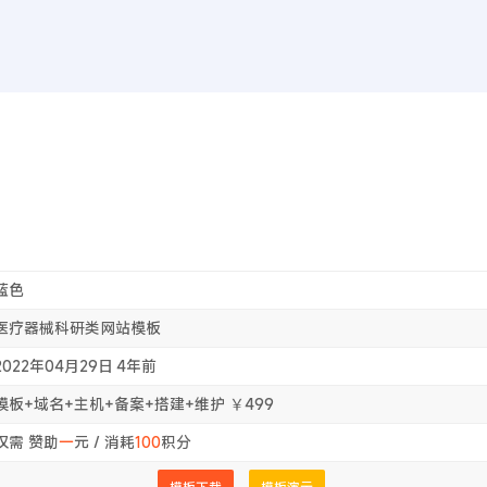
首页
WEB前
首
蓝色
医疗器械科研类网站模板
2022年04月29日
4年前
模板+域名+主机+备案+搭建+维护 ￥499
仅需 赞助
一
元 / 消耗
100
积分