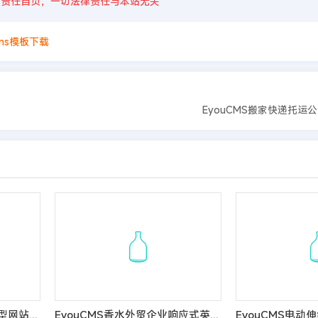
则责任自负，一切法律责任与本站无关
cms模板下载
EyouCMS搬家快递托运
EyouCMS纸糊模塑纤维成型网站模板
EyouCMS香水外贸企业响应式英文网站模板