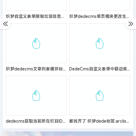
织梦自定义表单限制垃圾信息同一IP24小时只能发布一次
织梦dedecms单页模块更改生成目录和链接的方法
织梦dedecms文章列表循环标签增加notypeid属性对指定栏目过滤
DedeCms自定义表单中联动类型不可用的解决方法
dedecms获取当前所在栏目ID的方法
都找齐了 织梦dede标签:arclist标签使用大全