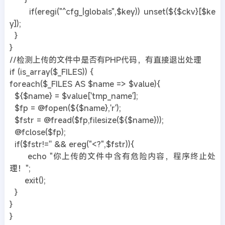
if(eregi("^cfg_|globals",$key)) unset(${$ckv}[$ke
y]);
}
}
//检测上传的文件中是否有PHP代码，有直接退出处理
if (is_array($_FILES)) {
foreach($_FILES AS $name => $value){
${$name} = $value['tmp_name'];
$fp = @fopen(${$name},'r');
$fstr = @fread($fp,filesize(${$name}));
@fclose($fp);
if($fstr!='' && ereg("<?",$fstr)){
echo "你上传的文件中含有危险内容，程序终止处
理！";
exit();
}
}
}