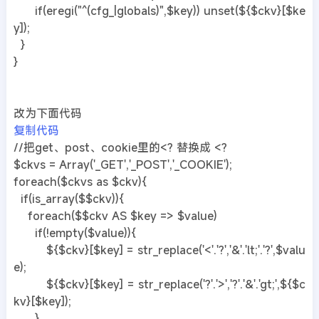
if(eregi("^(cfg_|globals)",$key)) unset(${$ckv}[$ke
y]);
}
}
改为下面代码
复制代码
//把get、post、cookie里的<? 替换成 <?
$ckvs = Array('_GET','_POST','_COOKIE');
foreach($ckvs as $ckv){
if(is_array($$ckv)){
foreach($$ckv AS $key => $value)
if(!empty($value)){
${$ckv}[$key] = str_replace('<'.'?','&'.'lt;'.'?',$valu
e);
${$ckv}[$key] = str_replace('?'.'>','?'.'&'.'gt;',${$c
kv}[$key]);
}