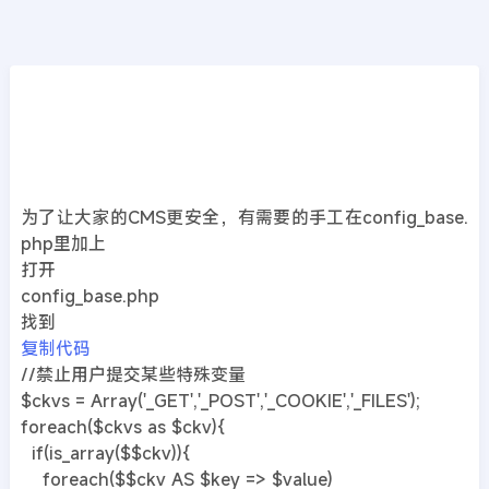
CMS教程
首页
>>
DedeCMS教程
DedeCms 万能安全防护代码
2019年08月23日
6年前
夜雨轻寒
407
次围观
为了让大家的CMS更安全，有需要的手工在config_base.
php里加上
打开
config_base.php
找到
复制代码
//禁止用户提交某些特殊变量
$ckvs = Array('_GET','_POST','_COOKIE','_FILES');
foreach($ckvs as $ckv){
if(is_array($$ckv)){
foreach($$ckv AS $key => $value)