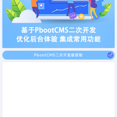
PbootCMS二次开发版获取