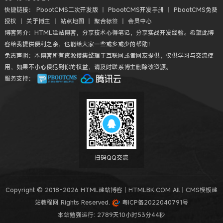
快捷链接：
PbootCMS二次开发版
丨
PbootCMS开发手册
丨
PbootCMS免费
授权
丨
关于博主
丨
站点地图
丨
聚合标签
丨
会员中心
博客简介：HTML建站博客，分享技术心得笔记，分享实战开发经验。希望此博
客给我提供便利之余，也能给大家一些或多或少的帮助！
免责声明：本博客所有资源搜集整理于互联网或者网友提供，仅供学习与交流使
用，如果不小心侵犯到你的权益，请及时联系博主删除该资源。
服务支持：
扫码QQ交流
Copyright © 2018-2026 HTML建站博客丨HTMLBK.COM All丨CMS模板建
站教程网 Rights Reserved.
粤ICP备2022040791号
本站勉强运行: 2789天10小时53分44秒