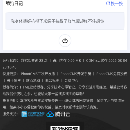
舔狗日记
换一换
我身体很好抗得了米袋子抗得了煤气罐却扛不住想你
运行状态： 数据库查询 28 次 丨 占用内存 0.99 MB 丨 CDN节点缓存 2026-08-04
23:10:48
快捷链接：
PbootCMS二次开发版
丨
PbootCMS开发手册
丨
PbootCMS免费授权
丨
关于博主
丨
站点地图
丨
聚合标签
丨
会员中心
博客简介：HTML建站博客，分享技术心得笔记，分享实战开发经验。希望此博客
给我提供便利之余，也能给大家一些或多或少的帮助！
免责声明：本博客所有资源搜集整理于互联网或者网友提供，仅供学习与交流使
用，如果不小心侵犯到你的权益，请及时联系博主删除该资源。
服务支持：