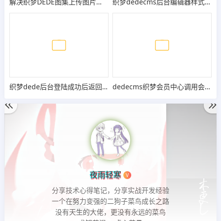
解决织梦DEDE图集上传图片时跳出302错误
织梦dedecms后台编辑器样式错乱，变为p x=＂＂ yle= 的解决办法
织梦dede后台登陆成功后返回登陆界面的解决办法
dedecms织梦会员中心调用会员最后登录时间和IP
夜雨轻寒
V
分享技术心得笔记，分享实战开发经验
一个在努力变强的二狗子菜鸟成长之路
没有天生的大佬，更没有永远的菜鸟