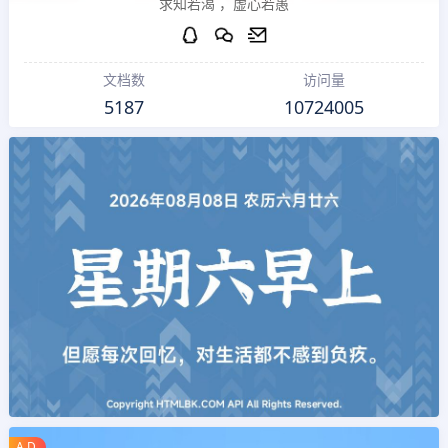
求知若渴 ，虚心若愚
文档数
访问量
5187
10724005
A D