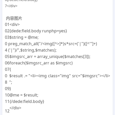
7</div>
内容图片
01
<div>
02
{dede:field.body runphp=yes}
03
$string = @me;
0
preg_match_all("/<img([^>]*)s*src=('|")([^'"]+)
4
('|")/",$string,$matches);
05
$imgsrc_arr = array_unique($matches[3]);
06
foreach($imgsrc_arr as $imgsrc)
07
{
0
$result .= "<li><img class="img" src="$imgsrc"></li>
8
";
09
}
10
@me = $result;
11
{/dede:field.body}
</div>
12