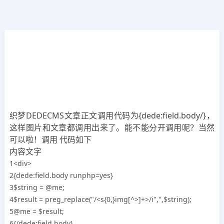
CMS教程
首页
>>
DedeCMS教程
织梦DEDECMS文章内容body图文分离调用代
码
2019年05月09日
7年前
夜雨轻寒
364
次围观
织梦DEDECMS文章正文调用代码为{dede:field.body/}，
这样图片和文章都调用出来了。能不能分开调用呢？当然
可以啦！调用 代码如下
内容文字
1<div>
2{dede:field.body runphp=yes}
3$string = @me;
4$result = preg_replace("/<s{0,}img[^>]+>/i",'',$string);
5@me = $result;
6{/dede:field.body}