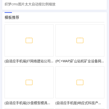
织梦cms图片太大自动按比例缩放
模板推荐
(自适应手机端)IT网络建站公司pbootcms模板 互联网营销企业网站源码
(PC+WAP)矿山钻机矿业设备网站pbootcms模板 蓝色营销型矿业机械设备网站模板
(自适应手机端)沙盘模型模具类网站模板 - 带视频
(自适应手机版)响应式科技产品传感器类网站pbootcms模板 html5蓝色智能电子产品网站源码